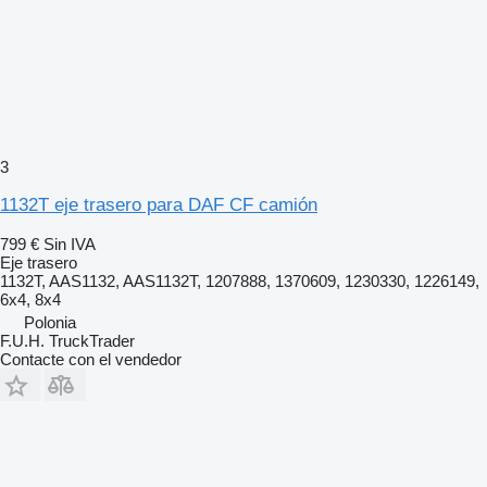
3
1132T eje trasero para DAF CF camión
799 €
Sin IVA
Eje trasero
1132T, AAS1132, AAS1132T, 1207888, 1370609, 1230330, 1226149,
6x4, 8x4
Polonia
F.U.H. TruckTrader
Contacte con el vendedor