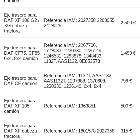
camión
Eje trasero para
DAF XF 106 G2 /
Referencia IAM: 2027358 2208955
2.500 €
XG cabeza
2419025
tractora
Referencia IAM: 2267706,
Eje trasero para
1779083, 1230330, 1226149,
DAF CF75, CF85
1.499 €
1246531, 1293878, 1348433,
6x4, 8x4 camión
1132T, AAS1132, 0E853578
Referencia IAM: 1132T, AAS1132,
Eje trasero para
AAS1132T, 1207888, 1370609,
799 €
DAF CF camión
1230330, 1226149, 6x4, 8x4
Eje trasero para
DAF XF 105
Referencia IAM: 1363851
500 €
camión
Eje trasero para
DAF XF cabeza
Referencia IAM: 1801578 2027358
315 €
tractora