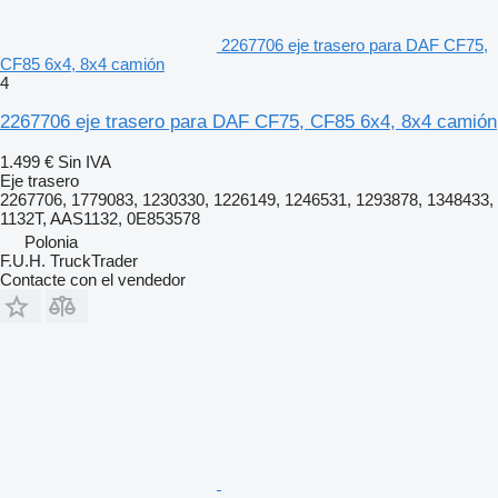
2267706 eje trasero para DAF CF75,
CF85 6x4, 8x4 camión
4
2267706 eje trasero para DAF CF75, CF85 6x4, 8x4 camión
1.499 €
Sin IVA
Eje trasero
2267706, 1779083, 1230330, 1226149, 1246531, 1293878, 1348433,
1132T, AAS1132, 0E853578
Polonia
F.U.H. TruckTrader
Contacte con el vendedor