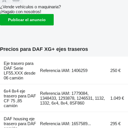
¿Vende vehículos o maquinaria?
¡Hagalo con nosotros!
Publicar el anuncio
Precios para DAF XG+ ejes traseros
Eje trasero para
DAF Serie
Referencia IAM: 1406259
250 €
LF55.XXX desde
06 camión
6x4 8x4 eje
Referencia IAM: 1779084,
trasero para DAF
1348433, 1293878, 1246531, 1132,
1.049 €
CF 75 ,85
1332, 6x4, 8x4, 8SF860
camión
DAF housing eje
trasero para DAF
Referencia IAM: 1657589...
295 €