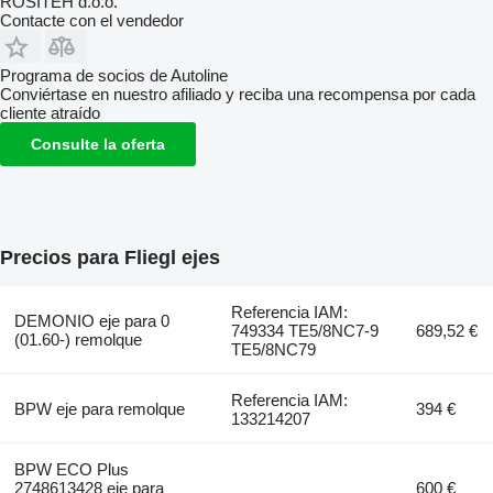
ROSITEH d.o.o.
Contacte con el vendedor
Programa de socios de Autoline
Conviértase en nuestro afiliado y reciba una recompensa por cada
cliente atraído
Consulte la oferta
Precios para Fliegl ejes
Referencia IAM:
DEMONIO eje para 0
749334 TE5/8NC7-9
689,52 €
(01.60-) remolque
TE5/8NC79
Referencia IAM:
BPW eje para remolque
394 €
133214207
BPW ECO Plus
2748613428 eje para
600 €