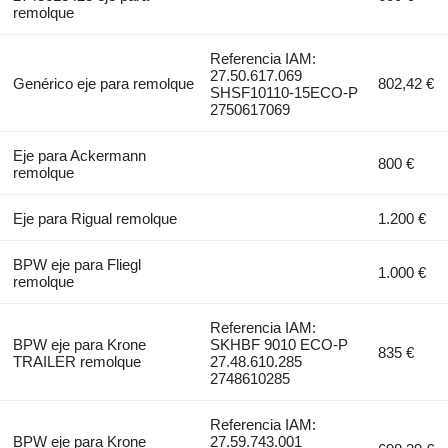
remolque
Referencia IAM:
27.50.617.069
Genérico eje para remolque
802,42 €
SHSF10110-15ECO-P
2750617069
Eje para Ackermann
800 €
remolque
Eje para Rigual remolque
1.200 €
BPW eje para Fliegl
1.000 €
remolque
Referencia IAM:
BPW eje para Krone
SKHBF 9010 ECO-P
835 €
TRAILER remolque
27.48.610.285
2748610285
Referencia IAM:
BPW eje para Krone
27.59.743.001