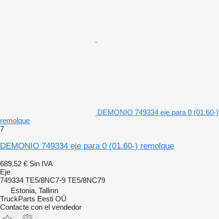
DEMONIO 749334 eje para 0 (01.60-)
remolque
7
DEMONIO 749334 eje para 0 (01.60-) remolque
689,52 €
Sin IVA
Eje
749334 TE5/8NC7-9 TE5/8NC79
Estonia, Tallinn
TruckParts Eesti OÜ
Contacte con el vendedor