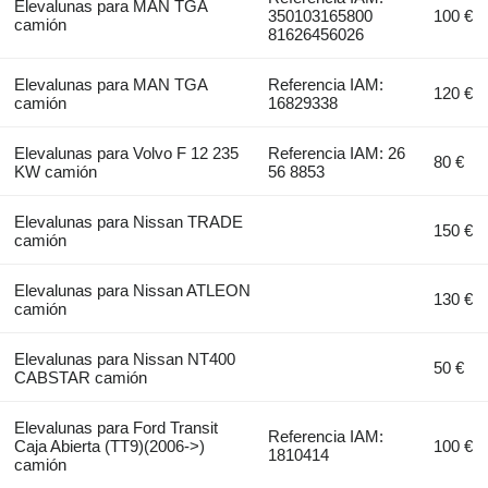
Elevalunas para MAN TGA
350103165800
100 €
camión
81626456026
Elevalunas para MAN TGA
Referencia IAM:
120 €
camión
16829338
Elevalunas para Volvo F 12 235
Referencia IAM: 26
80 €
KW camión
56 8853
Elevalunas para Nissan TRADE
150 €
camión
Elevalunas para Nissan ATLEON
130 €
camión
Elevalunas para Nissan NT400
50 €
CABSTAR camión
Elevalunas para Ford Transit
Referencia IAM:
Caja Abierta (TT9)(2006->)
100 €
1810414
camión