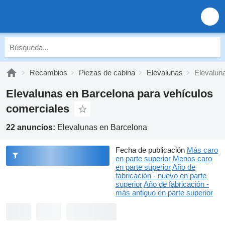
Recambios
Piezas de cabina
Elevalunas
Elevalun
Elevalunas en Barcelona para vehículos
comerciales
22 anuncios:
Elevalunas en Barcelona
Fecha de publicación
Más caro
en parte superior
Menos caro
en parte superior
Año de
fabricación - nuevo en parte
superior
Año de fabricación -
más antiguo en parte superior