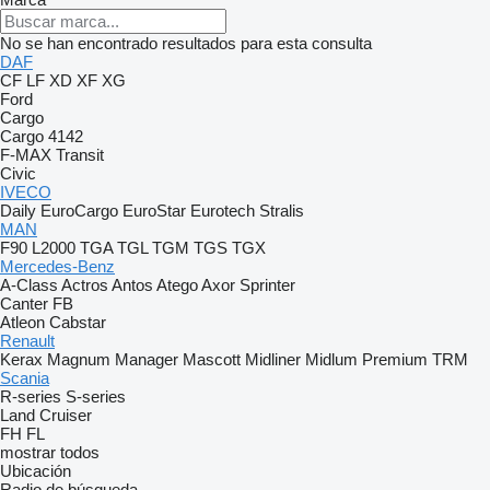
No se han encontrado resultados para esta consulta
DAF
CF
LF
XD
XF
XG
Ford
Cargo
Cargo 4142
F-MAX
Transit
Civic
IVECO
Daily
EuroCargo
EuroStar
Eurotech
Stralis
MAN
F90
L2000
TGA
TGL
TGM
TGS
TGX
Mercedes-Benz
A-Class
Actros
Antos
Atego
Axor
Sprinter
Canter
FB
Atleon
Cabstar
Renault
Kerax
Magnum
Manager
Mascott
Midliner
Midlum
Premium
TRM
Scania
R-series
S-series
Land Cruiser
FH
FL
mostrar todos
Ubicación
Radio de búsqueda