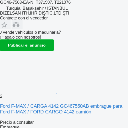
GC46-7563-EA-N, T371997, T221976
Turquía, Başakşehir / İSTANBUL
DİZELSAN İTH.İHR.DIŞTİC.LTD.ŞTİ
Contacte con el vendedor
¿Vende vehículos o maquinaria?
¡Hagalo con nosotros!
Publicar el anuncio
2
Ford F-MAX / CARGA 4142 GC467550AB embrague para
Ford F-MAX / FORD CARGO 4142 camión
Precio a consultar
Embrague