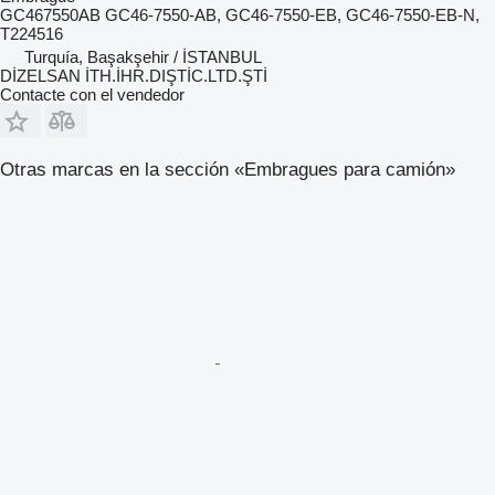
GC467550AB GC46-7550-AB, GC46-7550-EB, GC46-7550-EB-N,
T224516
Turquía, Başakşehir / İSTANBUL
DİZELSAN İTH.İHR.DIŞTİC.LTD.ŞTİ
Contacte con el vendedor
Otras marcas en la sección «Embragues para camión»