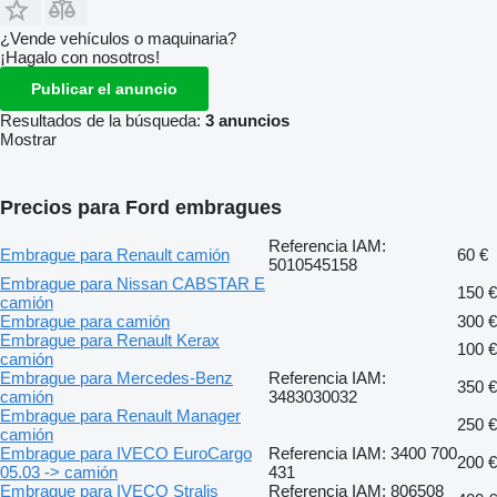
¿Vende vehículos o maquinaria?
¡Hagalo con nosotros!
Publicar el anuncio
Resultados de la búsqueda:
3 anuncios
Mostrar
Precios para Ford embragues
Referencia IAM:
Embrague para Renault camión
60 €
5010545158
Embrague para Nissan CABSTAR E
150 €
camión
Embrague para camión
300 €
Embrague para Renault Kerax
100 €
camión
Embrague para Mercedes-Benz
Referencia IAM:
350 €
camión
3483030032
Embrague para Renault Manager
250 €
camión
Embrague para IVECO EuroCargo
Referencia IAM: 3400 700
200 €
05.03 -> camión
431
Embrague para IVECO Stralis
Referencia IAM: 806508