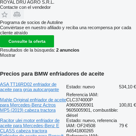
ROYAL DRU AGRO S.R.L.
Contacte con el vendedor
Programa de socios de Autoline
Conviértase en nuestro afiliado y reciba una recompensa por cada
cliente atraído
Consulte la oferta
Resultados de la búsqueda:
2 anuncios
Mostrar
Precios para BMW enfriadores de aceite
ASA TT16RD02 enfriador de
Estado: nuevo
534,10 €
aceite para grúa autocargante
Referencia IAM:
Mahle Original enfriador de aceite
CLC374000P
para Mercedes-Benz Actros
A9605005901
100,81 €
MP5 (2019) cabeza tractora
9605005901, combustible:
diésel
Racitor ulei motor enfriador de
Estado: nuevo, referencia
aceite para Mercedes-Benz E
IAM: OF24508
79 €
CLASS cabeza tractora
A6541800265
Enfriador de aceite para Renault
Referencia IAM: