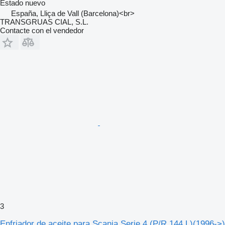
Estado
nuevo
España, Lliça de Vall (Barcelona)<br>
TRANSGRUAS CIAL, S.L.
Contacte con el vendedor
3
Enfriador de aceite para Scania Serie 4 (P/R 144 L)(1996->)