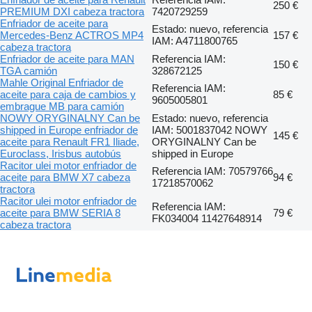
250 €
PREMIUM DXI cabeza tractora
7420729259
Enfriador de aceite para
Estado: nuevo, referencia
Mercedes-Benz ACTROS MP4
157 €
IAM: A4711800765
cabeza tractora
Enfriador de aceite para MAN
Referencia IAM:
150 €
TGA camión
328672125
Mahle Original Enfriador de
Referencia IAM:
aceite para caja de cambios y
85 €
9605005801
embrague MB para camión
NOWY ORYGINALNY Can be
Estado: nuevo, referencia
shipped in Europe enfriador de
IAM: 5001837042 NOWY
145 €
aceite para Renault FR1 Iliade,
ORYGINALNY Can be
Euroclass, Irisbus autobús
shipped in Europe
Racitor ulei motor enfriador de
Referencia IAM: 70579766
aceite para BMW X7 cabeza
94 €
17218570062
tractora
Racitor ulei motor enfriador de
Referencia IAM:
aceite para BMW SERIA 8
79 €
FK034004 11427648914
cabeza tractora