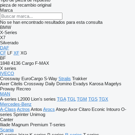
pieza de recambio original
Marca
No se han encontrado resultados para esta consulta
BMW
X-Series
X7
Silverado
DAF
CF
LF
XF
XG
BF
1848
4136
Cargo
F-MAX
X series
IVECO
Crossway
EuroCargo
S-Way
Stralis
Trakker
Axer
Citelis
Crossway
Daily
Domino
Evadys
Karosa
Magelys
Proway
Recreo
MAN
A-series
L2000
Lion's series
TGA
TGL
TGM
TGS
TGX
Mercedes-Benz
A-Class
Actros
Antos
Arocs
Atego
Axor
Citaro
Econic
Intouro
O-
series
Sprinter
Unimog
Canter
Iliade
Magnum
Premium
T-series
Scania
G-series
Irizar
K-series
P-series
R-series
T-series