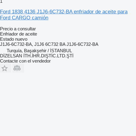
1
Ford 1838 4136 J1J6-6C732-BA enfriador de aceite para
Ford CARGO camión
Precio a consultar
Enfriador de aceite
Estado
nuevo
J1J6-6C732-BA, J1J6 6C732 BA J1J6-6C732-BA
Turquía, Başakşehir / İSTANBUL
DİZELSAN İTH.İHR.DIŞTİC.LTD.ŞTİ
Contacte con el vendedor