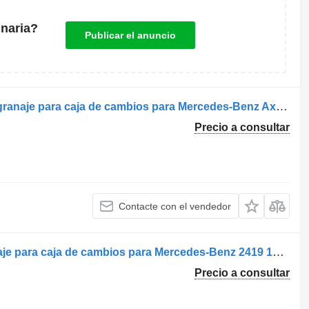
naria?
Publicar el anuncio
Axor BM 944 de 2 ejes (09.2004->) engranaje para caja de cambios para Mercedes-Benz Axor 2-Ejes BM 944 (09.2004->) camión
Precio a consultar
Contacte con el vendedor
Roată Dințată Cutie de Viteze engranaje para caja de cambios para Mercedes-Benz 2419 14726 camión
Precio a consultar