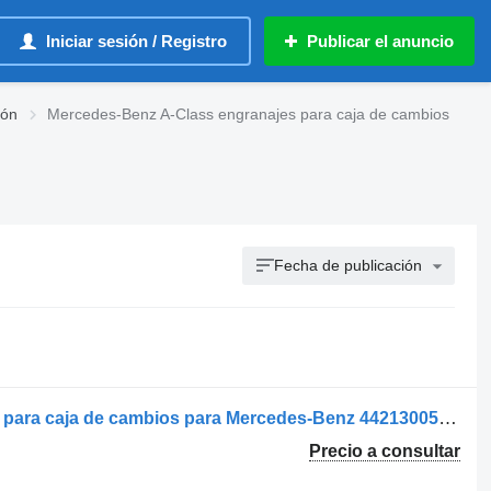
Iniciar sesión / Registro
Publicar el anuncio
ión
Mercedes-Benz A-Class engranajes para caja de cambios
Fecha de publicación
Roată Dintată Intermediară engranaje para caja de cambios para Mercedes-Benz 4421300530 / A4421300530 / A4031300030 / 4031300030 camión
Precio a consultar