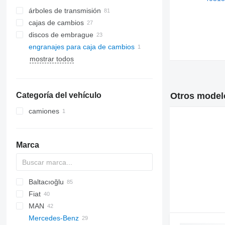
árboles de transmisión
cajas de cambios
discos de embrague
engranajes para caja de cambios
mostrar todos
Categoría del vehículo
Otros model
camiones
Marca
Baltacıoğlu
159
A-series
3-Series
Fiat
X-Series
Berlingo
CF
MAN
Jumper
LF
Doblo
CR-V
H-series
Crossway
Crossway
D-Max
Compass
Sorento
Mercedes-Benz
Jumpy
XF
Ducato
Tucson
Daily
Daily
A-series
6