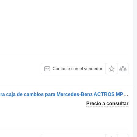
Contacte con el vendedor
A4720500705/4-S-63412 engranaje para caja de cambios para Mercedes-Benz ACTROS MP4 | 11 camión
Precio a consultar