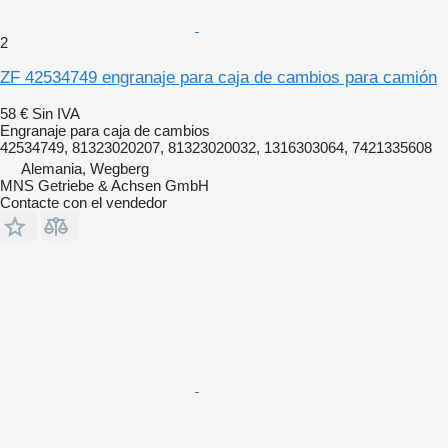
2
ZF 42534749 engranaje para caja de cambios para camión
58 €
Sin IVA
Engranaje para caja de cambios
42534749, 81323020207, 81323020032, 1316303064, 7421335608
Alemania, Wegberg
MNS Getriebe & Achsen GmbH
Contacte con el vendedor