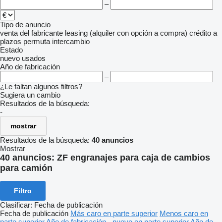
–
Tipo de anuncio
venta
del fabricante
leasing (alquiler con opción a compra)
crédito
a
plazos
permuta
intercambio
Estado
nuevo
usados
Año de fabricación
–
¿Le faltan algunos filtros?
Sugiera un cambio
Resultados de la búsqueda:
-
mostrar
Resultados de la búsqueda:
40 anuncios
Mostrar
40 anuncios:
ZF engranajes para caja de cambios
para camión
Filtro
Clasificar
:
Fecha de publicación
Fecha de publicación
Más caro en parte superior
Menos caro en
parte superior
Año de fabricación - nuevo en parte superior
Año de