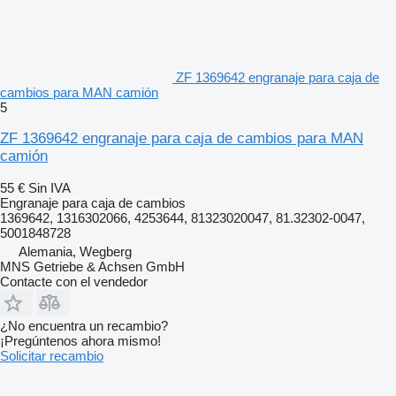
ZF 1369642 engranaje para caja de
cambios para MAN camión
5
ZF 1369642 engranaje para caja de cambios para MAN
camión
55 €
Sin IVA
Engranaje para caja de cambios
1369642, 1316302066, 4253644, 81323020047, 81.32302-0047,
5001848728
Alemania, Wegberg
MNS Getriebe & Achsen GmbH
Contacte con el vendedor
¿No encuentra un recambio?
¡Pregúntenos ahora mismo!
Solicitar recambio