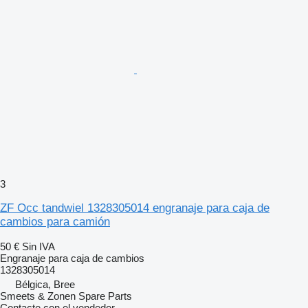
3
ZF Occ tandwiel 1328305014 engranaje para caja de
cambios para camión
50 €
Sin IVA
Engranaje para caja de cambios
1328305014
Bélgica, Bree
Smeets & Zonen Spare Parts
Contacte con el vendedor