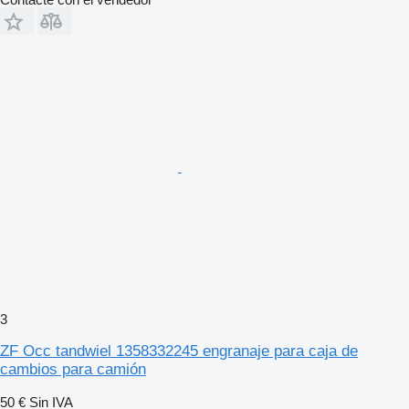
3
ZF Occ tandwiel 1358332245 engranaje para caja de
cambios para camión
50 €
Sin IVA