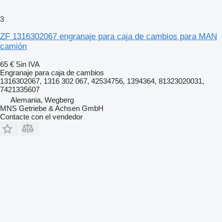
3
ZF 1316302067 engranaje para caja de cambios para MAN
camión
65 €
Sin IVA
Engranaje para caja de cambios
1316302067, 1316 302 067, 42534756, 1394364, 81323020031,
7421335607
Alemania, Wegberg
MNS Getriebe & Achsen GmbH
Contacte con el vendedor