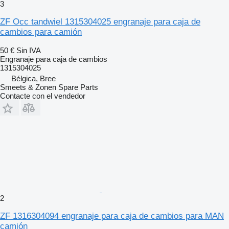
3
ZF Occ tandwiel 1315304025 engranaje para caja de
cambios para camión
50 €
Sin IVA
Engranaje para caja de cambios
1315304025
Bélgica, Bree
Smeets & Zonen Spare Parts
Contacte con el vendedor
2
ZF 1316304094 engranaje para caja de cambios para MAN
camión