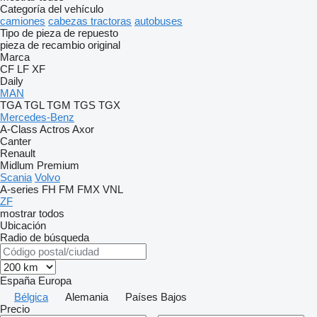
Categoría del vehículo
camiones
cabezas tractoras
autobuses
Tipo de pieza de repuesto
pieza de recambio original
Marca
CF
LF
XF
Daily
MAN
TGA
TGL
TGM
TGS
TGX
Mercedes-Benz
A-Class
Actros
Axor
Canter
Renault
Midlum
Premium
Scania
Volvo
A-series
FH
FM
FMX
VNL
ZF
mostrar todos
Ubicación
Radio de búsqueda
España
Europa
Bélgica
Alemania
Países Bajos
Precio