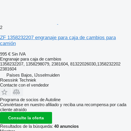
2
ZF 1358232207 engranaje para caja de cambios para
camión
995 €
Sin IVA
Engranaje para caja de cambios
1358232207, 1358298079, 2381604, 81322026030,1358232202
2381604
Países Bajos, IJsselmuiden
Roessink Techniek
Contacte con el vendedor
Programa de socios de Autoline
Conviértase en nuestro afiliado y reciba una recompensa por cada
cliente atraído
Consulte la oferta
Resultados de la búsqueda:
40 anuncios