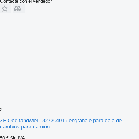
Contacte con el vendedor
3
ZF Occ tandwiel 1327304015 engranaje para caja de
cambios para camión
50 €
Sin IVA