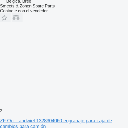
Bélgica, Bree
Smeets & Zonen Spare Parts
Contacte con el vendedor
3
ZF Occ tandwiel 1328304060 engranaje para caja de
cambios para camión