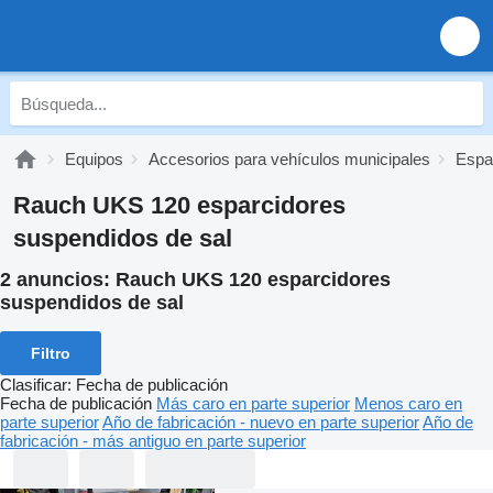
Equipos
Accesorios para vehículos municipales
Espa
Rauch UKS 120 esparcidores
suspendidos de sal
2 anuncios:
Rauch UKS 120 esparcidores
suspendidos de sal
Filtro
Clasificar
:
Fecha de publicación
Fecha de publicación
Más caro en parte superior
Menos caro en
parte superior
Año de fabricación - nuevo en parte superior
Año de
fabricación - más antiguo en parte superior