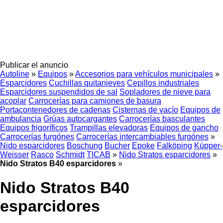
Publicar el anuncio
Autoline
»
Equipos
»
Accesorios para vehículos municipales
»
Esparcidores
Cuchillas quitanieves
Cepillos industriales
Esparcidores suspendidos de sal
Sopladores de nieve para
acoplar
Carrocerías para camiones de basura
Portacontenedores de cadenas
Cisternas de vacío
Equipos de
ambulancia
Grúas autocargantes
Carrocerías basculantes
Equipos frigoríficos
Trampillas elevadoras
Equipos de gancho
Carrocerías furgónes
Carrocerías intercambiables furgónes
»
Nido esparcidores
Boschung
Bucher
Epoke
Falköping
Küpper-
Weisser
Rasco
Schmidt
TICAB
»
Nido Stratos esparcidores
»
Nido Stratos B40 esparcidores
»
Nido Stratos B40
esparcidores