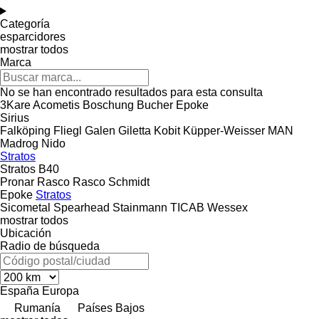
Categoría
esparcidores
mostrar todos
Marca
No se han encontrado resultados para esta consulta
3Kare
Acometis
Boschung
Bucher
Epoke
Sirius
Falköping
Fliegl
Galen
Giletta
Kobit
Küpper-Weisser
MAN
Madrog
Nido
Stratos
Stratos B40
Pronar
Rasco
Rasco
Schmidt
Epoke
Stratos
Sicometal
Spearhead
Stainmann
TICAB
Wessex
mostrar todos
Ubicación
Radio de búsqueda
España
Europa
Rumanía
Países Bajos