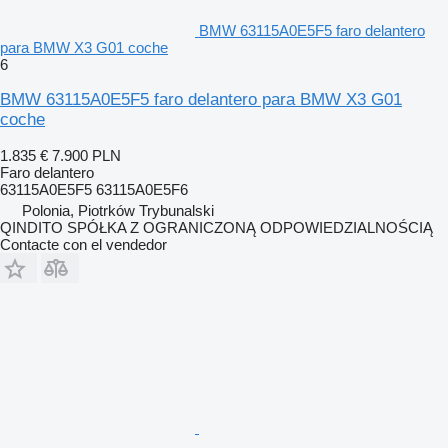
BMW 63115A0E5F5 faro delantero
para BMW X3 G01 coche
6
BMW 63115A0E5F5 faro delantero para BMW X3 G01
coche
1.835 €
7.900 PLN
Faro delantero
63115A0E5F5 63115A0E5F6
Polonia, Piotrków Trybunalski
QINDITO SPÓŁKA Z OGRANICZONĄ ODPOWIEDZIALNOŚCIĄ
Contacte con el vendedor