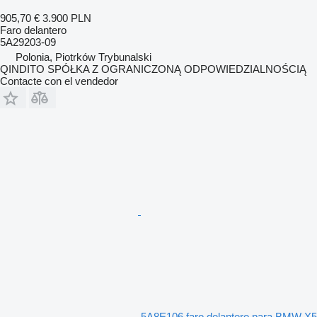
905,70 €
3.900 PLN
Faro delantero
5A29203-09
Polonia, Piotrków Trybunalski
QINDITO SPÓŁKA Z OGRANICZONĄ ODPOWIEDZIALNOŚCIĄ
Contacte con el vendedor
5A8E106 faro delantero para BMW X5