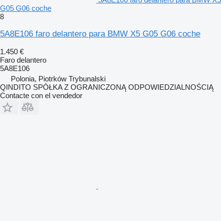
G05 G06 coche
8
5A8E106 faro delantero para BMW X5 G05 G06 coche
1.450 €
Faro delantero
5A8E106
Polonia, Piotrków Trybunalski
QINDITO SPÓŁKA Z OGRANICZONĄ ODPOWIEDZIALNOŚCIĄ
Contacte con el vendedor