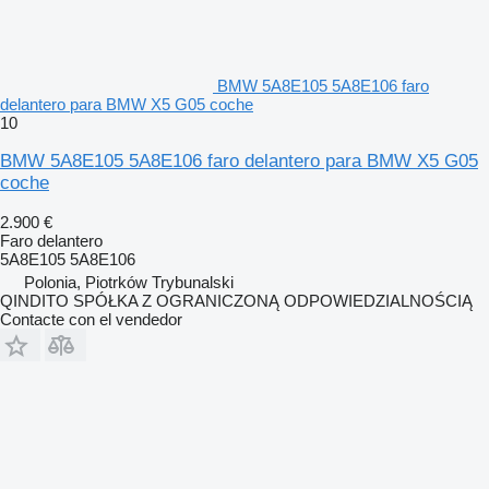
BMW 5A8E105 5A8E106 faro
delantero para BMW X5 G05 coche
10
BMW 5A8E105 5A8E106 faro delantero para BMW X5 G05
coche
2.900 €
Faro delantero
5A8E105 5A8E106
Polonia, Piotrków Trybunalski
QINDITO SPÓŁKA Z OGRANICZONĄ ODPOWIEDZIALNOŚCIĄ
Contacte con el vendedor