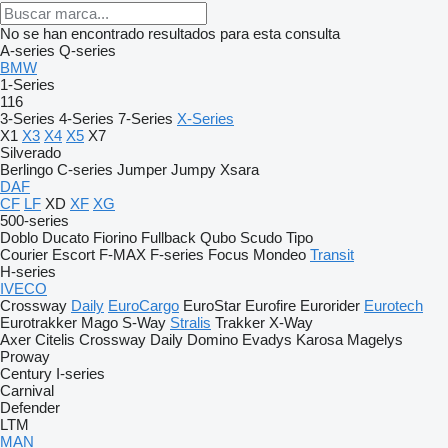
No se han encontrado resultados para esta consulta
A-series
Q-series
BMW
1-Series
116
3-Series
4-Series
7-Series
X-Series
X1
X3
X4
X5
X7
Silverado
Berlingo
C-series
Jumper
Jumpy
Xsara
DAF
CF
LF
XD
XF
XG
500-series
Doblo
Ducato
Fiorino
Fullback
Qubo
Scudo
Tipo
Courier
Escort
F-MAX
F-series
Focus
Mondeo
Transit
H-series
IVECO
Crossway
Daily
EuroCargo
EuroStar
Eurofire
Eurorider
Eurotech
Eurotrakker
Mago
S-Way
Stralis
Trakker
X-Way
Axer
Citelis
Crossway
Daily
Domino
Evadys
Karosa
Magelys
Proway
Century
I-series
Carnival
Defender
LTM
MAN