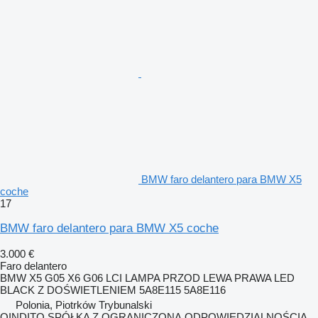
BMW faro delantero para BMW X5
coche
17
BMW faro delantero para BMW X5 coche
3.000 €
Faro delantero
BMW X5 G05 X6 G06 LCI LAMPA PRZOD LEWA PRAWA LED
BLACK Z DOŚWIETLENIEM 5A8E115 5A8E116
Polonia, Piotrków Trybunalski
QINDITO SPÓŁKA Z OGRANICZONĄ ODPOWIEDZIALNOŚCIĄ