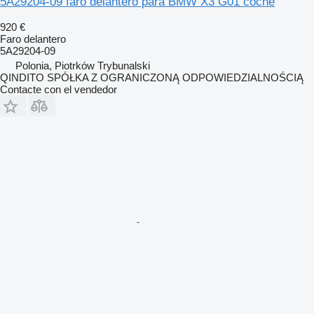
5A29204-09 faro delantero para BMW X3 G01 coche
920 €
Faro delantero
5A29204-09
Polonia, Piotrków Trybunalski
QINDITO SPÓŁKA Z OGRANICZONĄ ODPOWIEDZIALNOŚCIĄ
Contacte con el vendedor