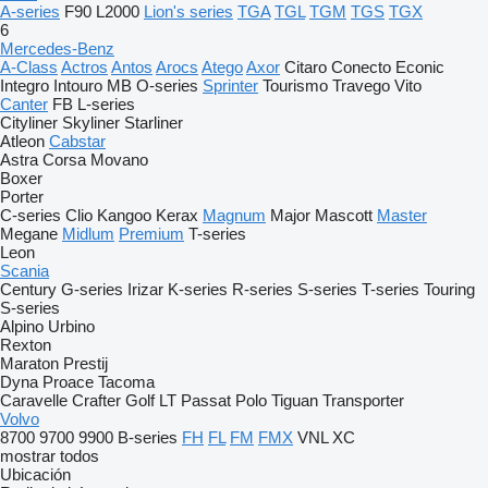
A-series
F90
L2000
Lion's series
TGA
TGL
TGM
TGS
TGX
6
Mercedes-Benz
A-Class
Actros
Antos
Arocs
Atego
Axor
Citaro
Conecto
Econic
Integro
Intouro
MB
O-series
Sprinter
Tourismo
Travego
Vito
Canter
FB
L-series
Cityliner
Skyliner
Starliner
Atleon
Cabstar
Astra
Corsa
Movano
Boxer
Porter
C-series
Clio
Kangoo
Kerax
Magnum
Major
Mascott
Master
Megane
Midlum
Premium
T-series
Leon
Scania
Century
G-series
Irizar
K-series
R-series
S-series
T-series
Touring
S-series
Alpino
Urbino
Rexton
Maraton
Prestij
Dyna
Proace
Tacoma
Caravelle
Crafter
Golf
LT
Passat
Polo
Tiguan
Transporter
Volvo
8700
9700
9900
B-series
FH
FL
FM
FMX
VNL
XC
mostrar todos
Ubicación