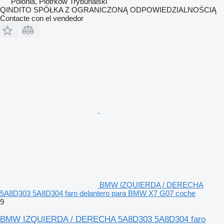
Polonia, Piotrków Trybunalski
QINDITO SPÓŁKA Z OGRANICZONĄ ODPOWIEDZIALNOŚCIĄ
Contacte con el vendedor
BMW IZQUIERDA / DERECHA
5A8D303 5A8D304 faro delantero para BMW X7 G07 coche
9
BMW IZQUIERDA / DERECHA 5A8D303 5A8D304 faro