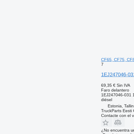
CF65, CF75, CF
7
1EJ247046-031
69,35 €
Sin IVA
Faro delantero
1EJ247046-031 
diésel
Estonia, Talli
TruckParts Eesti
Contacte con el 
¿No encuentra u