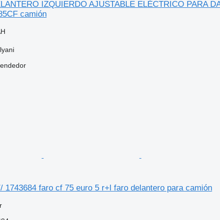
LANTERO IZQUIERDO AJUSTABLE ELÉCTRICO PARA DAF C
 85CF camión
AH
lyani
vendedor
 1743684 faro cf 75 euro 5 r+l faro delantero para camión
r