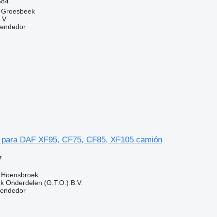
684
, Groesbeek
.V.
vendedor
o para DAF XF95, CF75, CF85, XF105 camión
r
, Hoensbroek
k Onderdelen (G.T.O.) B.V.
vendedor