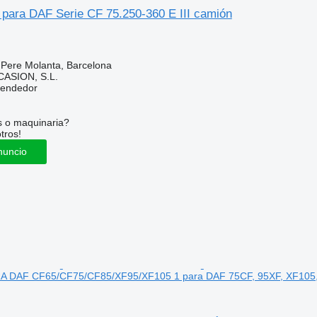
 para DAF Serie CF 75.250-360 E III camión
 Pere Molanta, Barcelona
ASION, S.L.
vendedor
s o maquinaria?
tros!
nuncio
 DAF CF65/CF75/CF85/XF95/XF105 1 para DAF 75CF, 95XF, XF105,