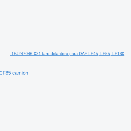
1EJ247046-031 faro delantero para DAF LF45, LF55, LF180,
 CF85 camión