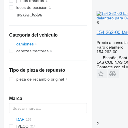
pilotos traseros
luces de posición
mostrar todos
delantero para D
6
154 262-00 far
Categoría del vehículo
Precio a consulta
camiones
Faro delantero
cabezas tractoras
154 262-00
España, Sant
LAS COLINAS OC
Contacte con el 
Tipo de pieza de repuesto
pieza de recambio original
Marca
DAF
A-series
Berlingo
2
IVECO
C-series
CF
Doblo
Escort