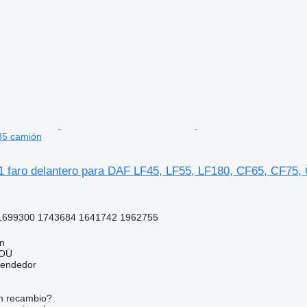
85 camión
 faro delantero para DAF LF45, LF55, LF180, CF65, CF75,
1699300 1743684 1641742 1962755
nn
 OÜ
vendedor
n recambio?