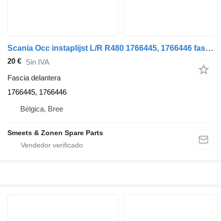
Scania Occ instaplijst L/R R480 1766445, 1766446 fascia delantera para camión
20 €
Sin IVA
Fascia delantera
1766445, 1766446
Bélgica, Bree
Smeets & Zonen Spare Parts