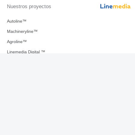
Nuestros proyectos
Autoline™
Machineryline™
Agroline™
Linemedia Digital ™
uestras aplicaciones