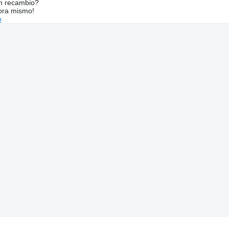
n recambio?
ora mismo!
o