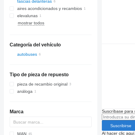
fascias delanteras
aires acondicionados y recambios
elevalunas
compresores de aires
acondicionados
mostrar todos
Categoría del vehículo
autobuses
Tipo de pieza de repuesto
pieza de recambio original
análoga
Suscríbase para 
Marca
Suscribirse
Al hacer clic aq
MAN
Futura
Crossway
Axer
I-series