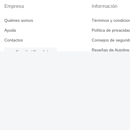
Empresa
Información
Quiénes somos
Términos y condicio
Ayuda
Política de privacida
Contactos
Consejos de seguri
Reseñas de Autoline
España / Español
Catálogo de marcas
© 2026 Linemedia