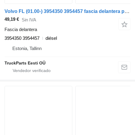
Volvo FL (01.00-) 3954350 3954457 fascia delantera para Volvo FL, FL6, FL7, FL10, FL12, FS718 (1985-2005) cabeza tractora
49,19 €
Sin IVA
Fascia delantera
3954350 3954457
diésel
Estonia, Tallinn
TruckParts Eesti OÜ