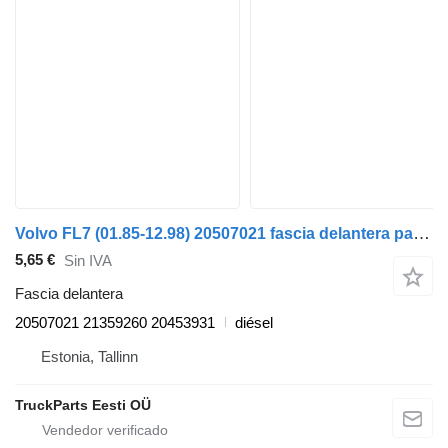
Volvo FL7 (01.85-12.98) 20507021 fascia delantera para Volvo FL, FL6, FL7, FL10, FL12, FS718 (1985-2005) cabeza tractora
5,65 €
Sin IVA
Fascia delantera
20507021 21359260 20453931
diésel
Estonia, Tallinn
TruckParts Eesti OÜ