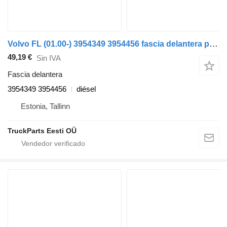
Volvo FL (01.00-) 3954349 3954456 fascia delantera para Volvo FL, FL6, FL7, FL10, FL12, FS718 (1985-2005) cabeza tractora
49,19 €
Sin IVA
Fascia delantera
3954349 3954456
diésel
Estonia, Tallinn
TruckParts Eesti OÜ