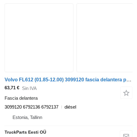
Volvo FL612 (01.85-12.00) 3099120 fascia delantera para Volvo FL, FL6, FL7, FL10, FL12, FS718 (1985-2005) cabeza tractora
63,71 €
Sin IVA
Fascia delantera
3099120 6792136 6792137
diésel
Estonia, Tallinn
TruckParts Eesti OÜ