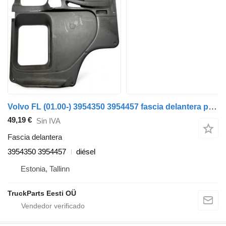
Volvo FL (01.00-) 3954350 3954457 fascia delantera para Volvo FL, FL6, FL7, FL10, FL12, FS718 (1985-2005) cabeza tractora
49,19 €
Sin IVA
Fascia delantera
3954350 3954457
diésel
Estonia, Tallinn
TruckParts Eesti OÜ