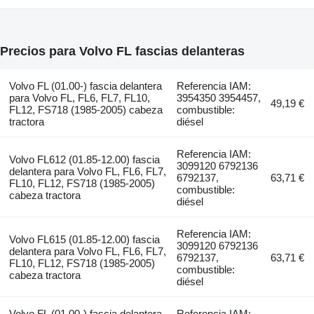
Precios para Volvo FL fascias delanteras
Volvo FL (01.00-) fascia delantera
Referencia IAM:
para Volvo FL, FL6, FL7, FL10,
3954350 3954457,
49,19 €
FL12, FS718 (1985-2005) cabeza
combustible:
tractora
diésel
Referencia IAM:
Volvo FL612 (01.85-12.00) fascia
3099120 6792136
delantera para Volvo FL, FL6, FL7,
6792137,
63,71 €
FL10, FL12, FS718 (1985-2005)
combustible:
cabeza tractora
diésel
Referencia IAM:
Volvo FL615 (01.85-12.00) fascia
3099120 6792136
delantera para Volvo FL, FL6, FL7,
6792137,
63,71 €
FL10, FL12, FS718 (1985-2005)
combustible:
cabeza tractora
diésel
Volvo FL (01.00-) fascia delantera
Referencia IAM: