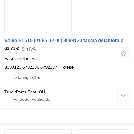
Volvo FL615 (01.85-12.00) 3099120 fascia delantera para Volvo FL, FL6, FL7, FL10, FL12, FS718 (1985-2005) cabeza tractora
63,71 €
Sin IVA
Fascia delantera
3099120 6792136 6792137
diésel
Estonia, Tallinn
TruckParts Eesti OÜ