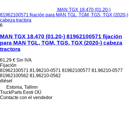
MAN TGX 18.470 (01.20-)
81962100571 fijación para MAN TGL, TGM, TGS, TGX (2020-)
cabeza tractora
6
MAN TGX 18.470 (01.20-) 81962100571 fijación
para MAN TGL, TGM, TGS, TGX (2020-) cabeza
tractora
61,29 €
Sin IVA
Fijación
81962100571 81.96210-0571 81962100577 81.96210-0577
81962100562 81.96210-0562
diésel
Estonia, Tallinn
TruckParts Eesti OÜ
Contacte con el vendedor