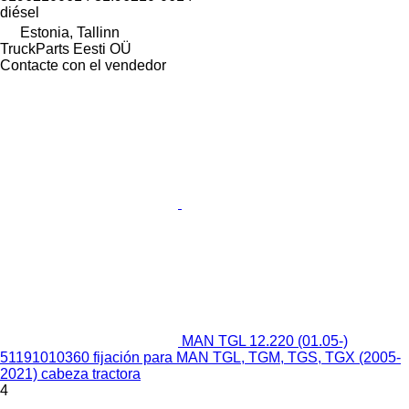
diésel
Estonia, Tallinn
TruckParts Eesti OÜ
Contacte con el vendedor
MAN TGL 12.220 (01.05-)
51191010360 fijación para MAN TGL, TGM, TGS, TGX (2005-
2021) cabeza tractora
4