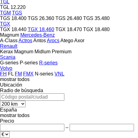
TGL
TGL 12.220
TGM
TGS
TGS 18.400
TGS 26.360
TGS 26.480
TGS 35.480
TGX
TGX 18.440
TGX 18.460
TGX 18.470
TGX 18.480
Magnum
Mercedes-Benz
A-Class
Actros
Antos
Arocs
Atego
Axor
Renault
Kerax
Magnum
Midlum
Premium
Scania
G-series
P-series
R-series
Volvo
FH
FL
FM
FMX
N-series
VNL
mostrar todos
Ubicación
Radio de búsqueda
España
mostrar todos
Precio
–