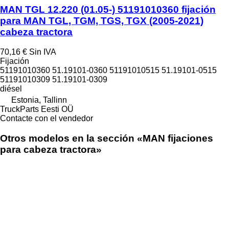
MAN TGL 12.220 (01.05-) 51191010360 fijación
para MAN TGL, TGM, TGS, TGX (2005-2021)
cabeza tractora
70,16 €
Sin IVA
Fijación
51191010360 51.19101-0360 51191010515 51.19101-0515
51191010309 51.19101-0309
diésel
Estonia, Tallinn
TruckParts Eesti OÜ
Contacte con el vendedor
Otros modelos en la sección «MAN fijaciones
para cabeza tractora»