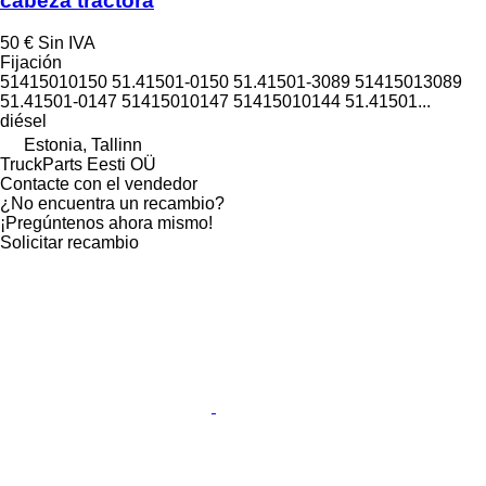
cabeza tractora
50 €
Sin IVA
Fijación
51415010150 51.41501-0150 51.41501-3089 51415013089
51.41501-0147 51415010147 51415010144 51.41501...
diésel
Estonia, Tallinn
TruckParts Eesti OÜ
Contacte con el vendedor
¿No encuentra un recambio?
¡Pregúntenos ahora mismo!
Solicitar recambio