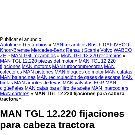
Publicar el anuncio
Autoline
»
Recambios
»
MAN recambios
Bosch
DAF
IVECO
Knorr-Bremse
Mercedes-Benz
Renault
Scania
Volvo
WABCO
ZF
»
MAN TGL recambios
»
MAN TGL 12.220 recambios
»
MAN TGL 12.220 piezas del motor
»
MAN TGL 12.220
fijaciones
MAN motores
MAN turbocompresores
MAN
colectores
MAN pistones
MAN bloques de motor
MAN culatas
MAN balancines
MAN recirculación de gases de escape
MAN
bielas
MAN árboles de levas
MAN válvulas EGR
MAN
cigüeñales
MAN cajas para filtro de aceite
MAN intercoolers
MAN cárteres
»
MAN TGL 12.220 fijaciones para cabeza
tractora
»
MAN TGL 12.220 fijaciones
para cabeza tractora