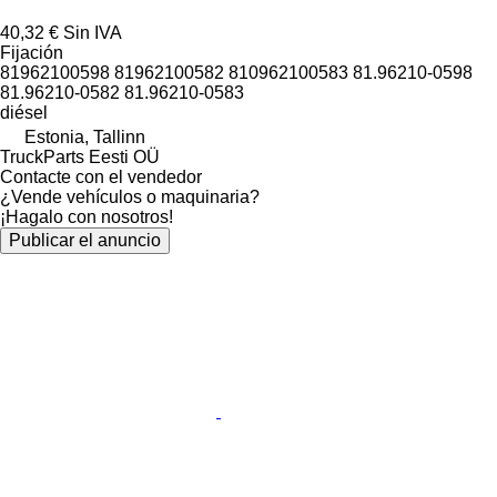
40,32 €
Sin IVA
Fijación
81962100598 81962100582 810962100583 81.96210-0598
81.96210-0582 81.96210-0583
diésel
Estonia, Tallinn
TruckParts Eesti OÜ
Contacte con el vendedor
¿Vende vehículos o maquinaria?
¡Hagalo con nosotros!
Publicar el anuncio