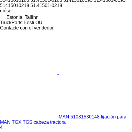
51415010183 51.41501-0183 51415010195 51.41501-0195
51415010219 51.41501-0219
diésel
Estonia, Tallinn
TruckParts Eesti OÜ
Contacte con el vendedor
MAN 51081530148 fijación para
MAN TGX TGS cabeza tractora
4