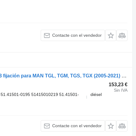
Contacte con el vendedor
MAN TGS 26.360 (01.07-) 51415010183 fijación para MAN TGL, TGM, TGS, TGX (2005-2021) cabeza tractora
153,23 €
Sin IVA
51.41501-0195 51415010219 51.41501-
diésel
Contacte con el vendedor