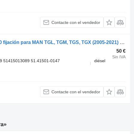
Contacte con el vendedor
MAN TGX 18.440 (01.07-) 51415010150 fijación para MAN TGL, TGM, TGS, TGX (2005-2021) cabeza tractora
50 €
Sin IVA
9 51415013089 51.41501-0147
diésel
Contacte con el vendedor
ra»