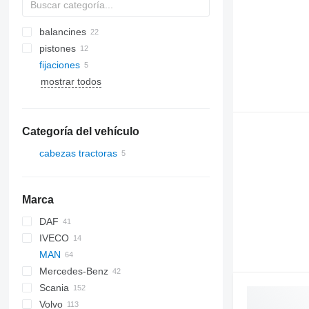
balancines
pistones
fijaciones
mostrar todos
Categoría del vehículo
cabezas tractoras
Marca
DAF
IVECO
CF
MAN
XF
EuroCargo
Mercedes-Benz
Stralis
TGA
Scania
Trakker
TGL
A-Class
Kerax
TGA 18
Volvo
TGM
Actros
Magnum
G-series
TGA 26
TGL 12.220
TGA 18.430