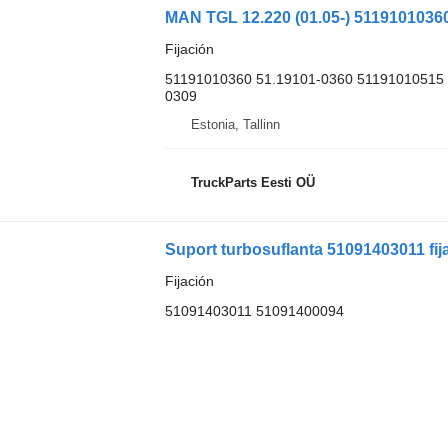
Fijación
51191010360 51.19101-0360 51191010515 
0309
Estonia, Tallinn
TruckParts Eesti OÜ
Suport turbosuflanta 51091403011 fi
Fijación
51091403011 51091400094