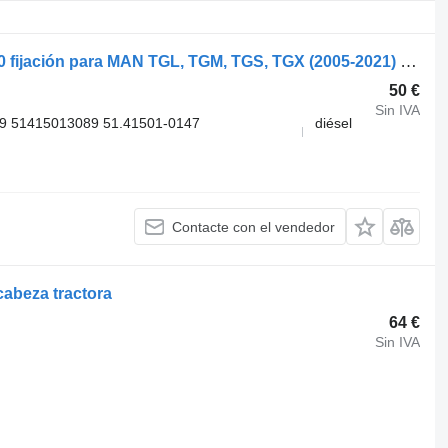
MAN TGS 26.360 (01.07-) 51415010150 fijación para MAN TGL, TGM, TGS, TGX (2005-2021) cabeza tractora
50 €
Sin IVA
9 51415013089 51.41501-0147
diésel
Contacte con el vendedor
abeza tractora
64 €
Sin IVA