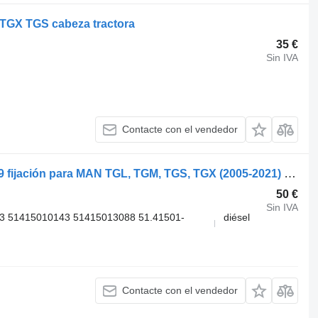
TGX TGS cabeza tractora
35 €
Sin IVA
Contacte con el vendedor
MAN TGS 26.360 (01.07-) 51415010149 fijación para MAN TGL, TGM, TGS, TGX (2005-2021) cabeza tractora
50 €
Sin IVA
3 51415010143 51415013088 51.41501-
diésel
Contacte con el vendedor