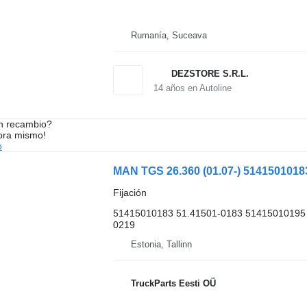
Rumanía, Suceava
DEZSTORE S.R.L.
14
años en Autoline
n recambio?
ora mismo!
o
Fijación
51415010183 51.41501-0183 51415010195 
0219
Estonia, Tallinn
TruckParts Eesti OÜ