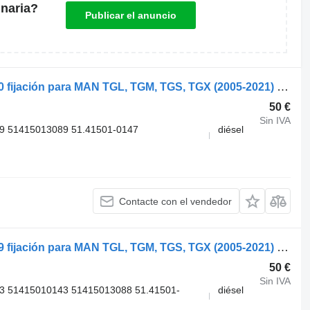
naria?
Publicar el anuncio
MAN TGX 18.440 (01.07-) 51415010150 fijación para MAN TGL, TGM, TGS, TGX (2005-2021) cabeza tractora
50 €
Sin IVA
9 51415013089 51.41501-0147
diésel
Contacte con el vendedor
MAN TGX 18.440 (01.07-) 51415010149 fijación para MAN TGL, TGM, TGS, TGX (2005-2021) cabeza tractora
50 €
Sin IVA
3 51415010143 51415013088 51.41501-
diésel