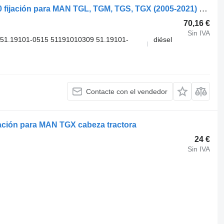
MAN TGL 12.220 (01.05-) 51191010360 fijación para MAN TGL, TGM, TGS, TGX (2005-2021) cabeza tractora
70,16 €
Sin IVA
51.19101-0515 51191010309 51.19101-
diésel
Contacte con el vendedor
jación para MAN TGX cabeza tractora
24 €
Sin IVA