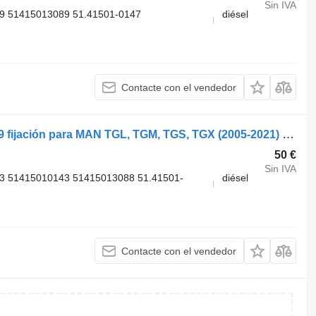
Sin IVA
9 51415013089 51.41501-0147
diésel
Contacte con el vendedor
MAN TGX 18.440 (01.07-) 51415010149 fijación para MAN TGL, TGM, TGS, TGX (2005-2021) cabeza tractora
50 €
Sin IVA
3 51415010143 51415013088 51.41501-
diésel
Contacte con el vendedor