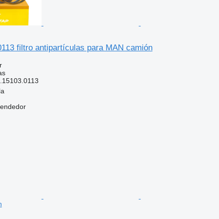
13 filtro antipartículas para MAN camión
r
as
.15103.0113
la
vendedor
n