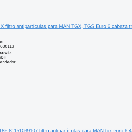
X filtro antipartículas para MAN TGX, TGS Euro 6 cabeza t
as
1030113
sewitz
mbH
vendedor
8+ 81151039107 filtro antipartículas para MAN tgx euro 6 