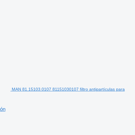
MAN 81.15103.0107 81151030107 filtro antipartículas para
ión