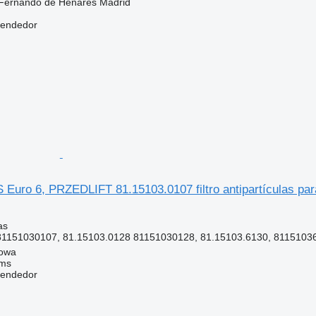
Fernando de Henares Madrid
vendedor
uro 6, PRZEDLIFT 81.15103.0107 filtro antipartículas par
as
81151030107, 81.15103.0128 81151030128, 81.15103.6130, 8115103
gowa
ems
vendedor