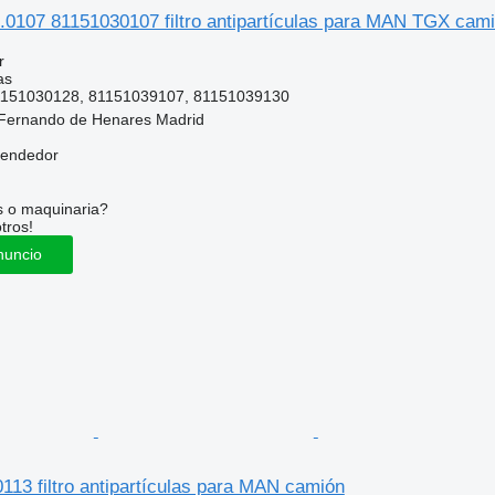
0107 81151030107 filtro antipartículas para MAN TGX cam
r
as
1151030128, 81151039107, 81151039130
Fernando de Henares Madrid
vendedor
s o maquinaria?
tros!
nuncio
13 filtro antipartículas para MAN camión