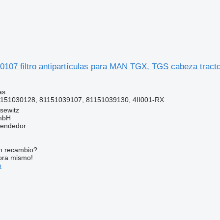
0107 filtro antipartículas para MAN TGX, TGS cabeza tract
as
151030128, 81151039107, 81151039130, 4II001-RX
sewitz
mbH
vendedor
n recambio?
ora mismo!
o