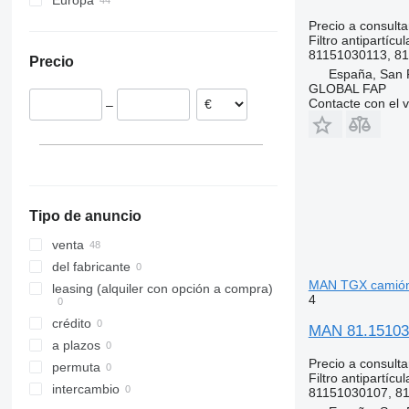
Europa
Polonia
Precio a consulta
Filtro antipartícul
Alemania
81151030113, 81
Precio
Rumanía
España, San 
Países Bajos
GLOBAL FAP
Contacte con el 
–
Estonia
Tipo de anuncio
venta
del fabricante
MAN TGX camió
leasing (alquiler con opción a compra)
4
crédito
MAN 81.15103.
a plazos
Precio a consulta
permuta
Filtro antipartícul
intercambio
81151030107, 8