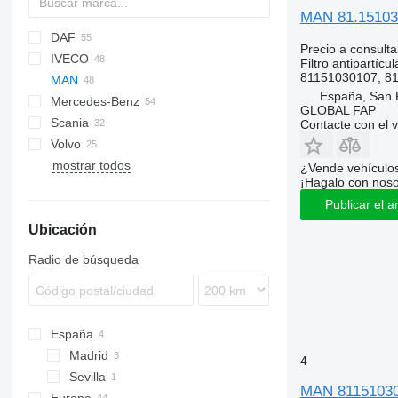
MAN 81.15103.
DAF
Precio a consulta
IVECO
CF
Filtro antipartícul
81151030107, 8
MAN
LF
Daily
España, San 
Mercedes-Benz
XD
EuroCargo
A-series
GLOBAL FAP
Scania
XF
S-Way
KAT
A-Class
A20
Contacte con el 
Volvo
XG
Stralis
Lion's series
Actros
R-series
Golf
A21
mostrar todos
Trakker
TGL
Antos
Passat
FH
A23
¿Vende vehículo
¡Hagalo con noso
X-Way
TGM
Arocs
FMX
Publicar el a
TGS
Atego
Ubicación
TGX
Axor
Citaro
Radio de búsqueda
Travego
Unimog
España
Madrid
4
Sevilla
MAN 811510301