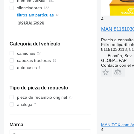
bombas AdBlue
silenciadores
filtros antipartículas
4
mostrar todos
MAN 811510301
Precio a consulta
Categoría del vehículo
Filtro antipartícul
81151030113, 81
camiones
España, Sevil
GLOBAL FAP
cabezas tractoras
Contacte con el 
autobuses
Tipo de pieza de repuesto
pieza de recambio original
análoga
Marca
MAN TGX camió
4