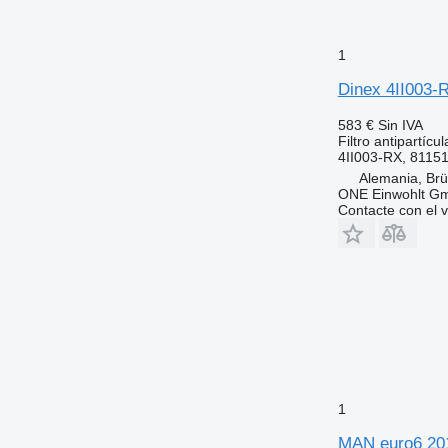
1
Dinex 4II003-R
583 €
Sin IVA
Filtro antipartícul
4II003-RX, 8115
Alemania, Brü
ONE Einwohlt G
Contacte con el 
1
MAN euro6 201