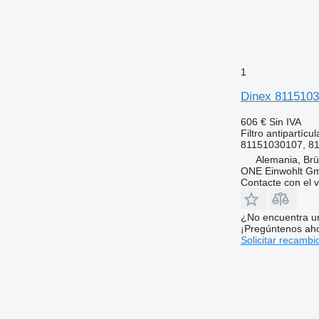
1
Dinex 8115103
606 €
Sin IVA
Filtro antipartícul
81151030107, 81
Alemania, Brü
ONE Einwohlt G
Contacte con el 
¿No encuentra u
¡Pregúntenos ah
Solicitar recambi