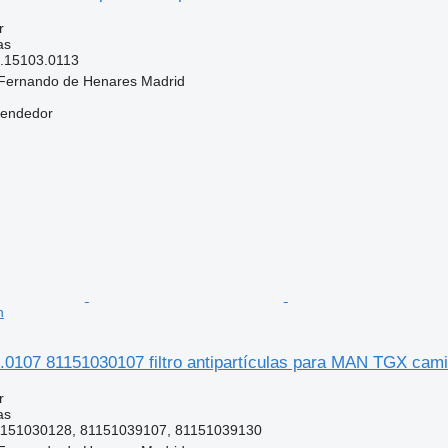
r
as
.15103.0113
Fernando de Henares Madrid
vendedor
n
0107 81151030107 filtro antipartículas para MAN TGX cam
r
as
1151030128, 81151039107, 81151039130