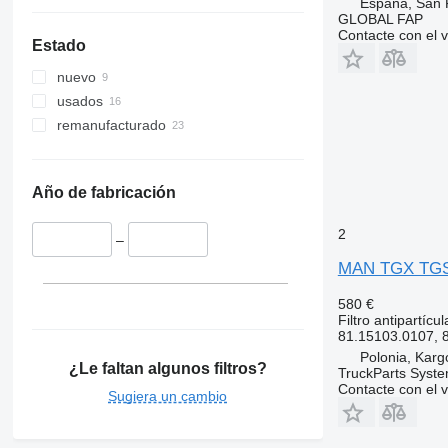
España, San 
GLOBAL FAP
Contacte con el 
Estado
nuevo
usados
remanufacturado
Año de fabricación
2
–
MAN TGX TGS E
580 €
Filtro antipartícul
81.15103.0107, 
Polonia, Kar
¿Le faltan algunos filtros?
TruckParts Syst
Contacte con el 
Sugiera un cambio