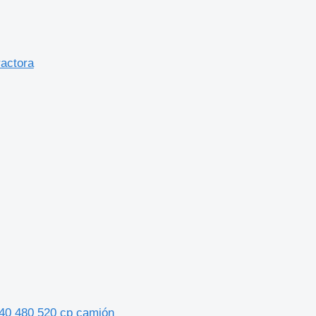
ractora
440 480 520 cp camión