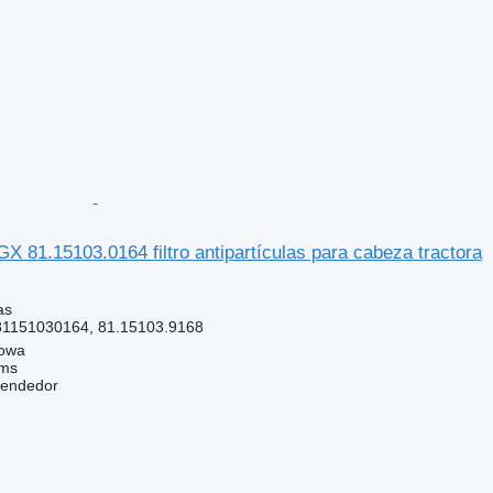
 81.15103.0164 filtro antipartículas para cabeza tractora
as
81151030164, 81.15103.9168
gowa
ems
vendedor