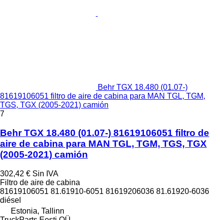
Behr TGX 18.480 (01.07-)
81619106051 filtro de aire de cabina para MAN TGL, TGM,
TGS, TGX (2005-2021) camión
7
Behr TGX 18.480 (01.07-) 81619106051 filtro de
aire de cabina para MAN TGL, TGM, TGS, TGX
(2005-2021) camión
302,42 €
Sin IVA
Filtro de aire de cabina
81619106051 81.61910-6051 81619206036 81.61920-6036
diésel
Estonia, Tallinn
TruckParts Eesti OÜ