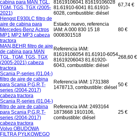
cabina para MAN TGL,
81619106041 81619106028
67,74 €
TGM, TGS, TGX (2005-
81.61910-6041 81.61910-
2021)
6028, combustible: diésel
Hengst E930LC filtro de
aire de cabina para
Estado: nuevo, referencia
Mercedes-Benz Actros
IAM: A 000 830 15 18
80 €
MP1 MP2 MP3 cabeza
0008301518
tractora
MAN,BEHR filtro de aire
Referencia IAM:
de cabina para MAN
81619106054 81.61910-6054
TGL, TGM, TGS, TGX
268,60 €
81619206043 81.61920-
(2005-2021) cabeza
6043, combustible: diésel
tractora
Scania P-series (01.04-)
filtro de aire de cabina
Referencia IAM: 1731388
para Scania P,G,R,T-
50 €
1478713, combustible: diésel
series (2004-2017)
cabeza tractora
Scania R-series (01.04-)
filtro de aire de cabina
Referencia IAM: 2493164
para Scania P,G,R,T-
1873668 1910106,
25 €
series (2004-2017)
combustible: diésel
cabeza tractora
Volvo OBUDOWA
FILTRA PYŁKOWEGO