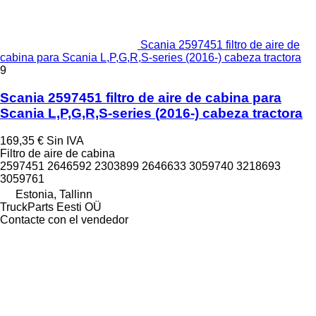
Scania 2597451 filtro de aire de
cabina para Scania L,P,G,R,S-series (2016-) cabeza tractora
9
Scania 2597451 filtro de aire de cabina para
Scania L,P,G,R,S-series (2016-) cabeza tractora
169,35 €
Sin IVA
Filtro de aire de cabina
2597451 2646592 2303899 2646633 3059740 3218693
3059761
Estonia, Tallinn
TruckParts Eesti OÜ
Contacte con el vendedor