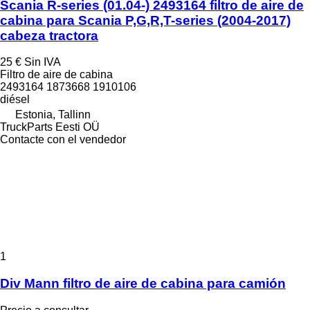
Scania R-series (01.04-) 2493164 filtro de aire de
cabina para Scania P,G,R,T-series (2004-2017)
cabeza tractora
25 €
Sin IVA
Filtro de aire de cabina
2493164 1873668 1910106
diésel
Estonia, Tallinn
TruckParts Eesti OÜ
Contacte con el vendedor
1
Div Mann filtro de aire de cabina para camión