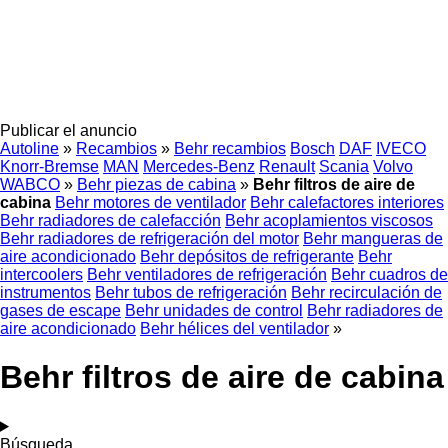
Publicar el anuncio
Autoline
»
Recambios
»
Behr recambios
Bosch
DAF
IVECO
Knorr-Bremse
MAN
Mercedes-Benz
Renault
Scania
Volvo
WABCO
»
Behr piezas de cabina
»
Behr filtros de aire de
cabina
Behr motores de ventilador
Behr calefactores interiores
Behr radiadores de calefacción
Behr acoplamientos viscosos
Behr radiadores de refrigeración del motor
Behr mangueras de
aire acondicionado
Behr depósitos de refrigerante
Behr
intercoolers
Behr ventiladores de refrigeración
Behr cuadros de
instrumentos
Behr tubos de refrigeración
Behr recirculación de
gases de escape
Behr unidades de control
Behr radiadores de
aire acondicionado
Behr hélices del ventilador
»
Behr filtros de aire de cabina
Búsqueda