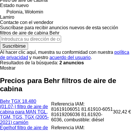
Filtro de aire de cabina
Estado
nuevo
Polonia, Wołomin
Lamiro
Contacte con el vendedor
Suscríbase para recibir anuncios nuevos de esta sección
filtros de aire de cabina
Behr
Suscribirse
Al hacer clic aquí, muestra su conformidad con nuestra
política
de privacidad
y nuestro
acuerdo del usuario
.
Resultados de la búsqueda:
2 anuncios
Mostrar
Precios para Behr filtros de aire de
cabina
Behr TGX 18.480
Referencia IAM:
(01.07-) filtro de aire de
81619106051 81.61910-6051
cabina para MAN TGL,
302,42 €
81619206036 81.61920-
TGM, TGS, TGX (2005-
6036, combustible: diésel
2021) camión
Egelhof filtro de aire de
Referencia IAM: