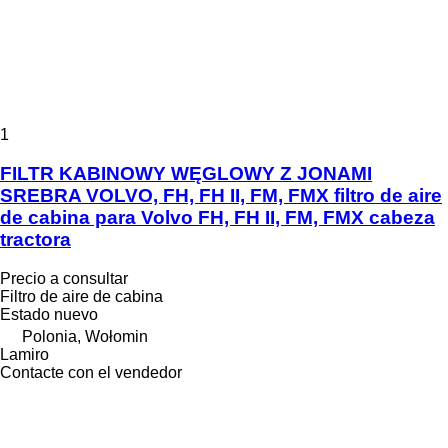
1
FILTR KABINOWY WĘGLOWY Z JONAMI
SREBRA VOLVO, FH, FH II, FM, FMX filtro de aire
de cabina para Volvo FH, FH II, FM, FMX cabeza
tractora
Precio a consultar
Filtro de aire de cabina
Estado
nuevo
Polonia, Wołomin
Lamiro
Contacte con el vendedor