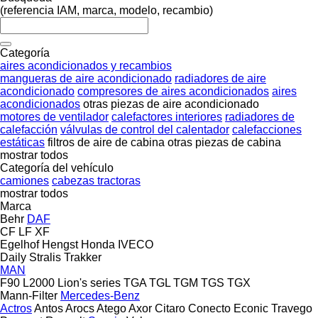
(referencia IAM, marca, modelo, recambio)
Categoría
aires acondicionados y recambios
mangueras de aire acondicionado
radiadores de aire
acondicionado
compresores de aires acondicionados
aires
acondicionados
otras piezas de aire acondicionado
motores de ventilador
calefactores interiores
radiadores de
calefacción
válvulas de control del calentador
calefacciones
estáticas
filtros de aire de cabina
otras piezas de cabina
mostrar todos
Categoría del vehículo
camiones
cabezas tractoras
mostrar todos
Marca
Behr
DAF
CF
LF
XF
Egelhof
Hengst
Honda
IVECO
Daily
Stralis
Trakker
MAN
F90
L2000
Lion's series
TGA
TGL
TGM
TGS
TGX
Mann-Filter
Mercedes-Benz
Actros
Antos
Arocs
Atego
Axor
Citaro
Conecto
Econic
Travego