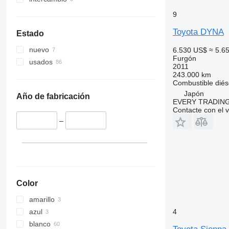
9
Toyota DYNA
Estado
nuevo
6.530 US$
≈ 5.6
Furgón
usados
2011
243.000 km
Combustible
diés
Japón
Año de fabricación
EVERY TRADING
Contacte con el 
–
Color
amarillo
azul
4
blanco