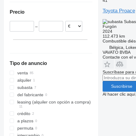
41
Chequia
Toyota Proace
Precio
Dinamarca
Noruega
Subas
Furgón
–
Alemania
2024
Suecia
112.473 km
Combustible
diés
Rumanía
Bélgica, Loke
Hungría
VAVATO BVBA
Contacte con el 
mostrar todos
Tipo de anuncio
Suscríbase para 
venta
alquiler
Suscribirse
subasta
Al hacer clic aq
del fabricante
leasing (alquiler con opción a compra)
crédito
a plazos
permuta
intercambio