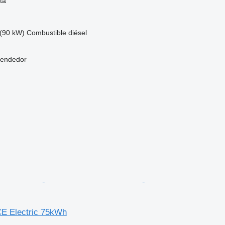
ta
(90 kW)
Combustible
diésel
vendedor
E Electric 75kWh