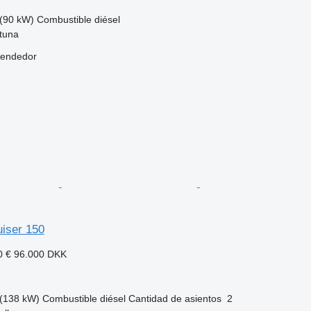
(90 kW)
Combustible
diésel
stuna
vendedor
uiser 150
0 €
96.000 DKK
(138 kW)
Combustible
diésel
Cantidad de asientos
2