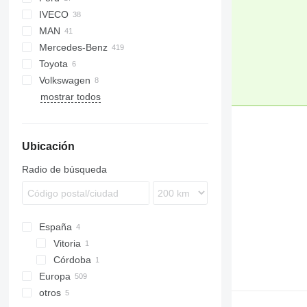
IVECO
Tourneo
MAN
Transit
Daily
HFC
Mercedes-Benz
TGE
Toyota
MB
Movano
Boxer
Master
Volkswagen
Sprinter
Traveller
Trafic
Hiace
mostrar todos
V-Class
Proace
Caravelle
Vito
Verso
Crafter
eSprinter
Ubicación
eVito
Radio de búsqueda
España
Vitoria
Córdoba
Europa
otros
Polonia