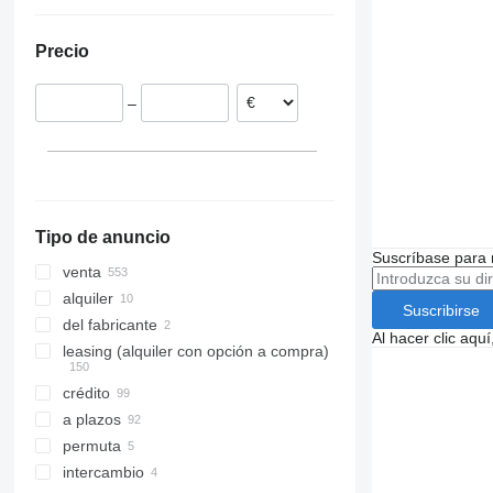
Alemania
Ucrania
Rumanía
Precio
Italia
Países Bajos
–
Bélgica
Grecia
Chequia
mostrar todos
Tipo de anuncio
Suscríbase para 
venta
alquiler
Suscribirse
del fabricante
Al hacer clic aq
leasing (alquiler con opción a compra)
crédito
a plazos
permuta
intercambio