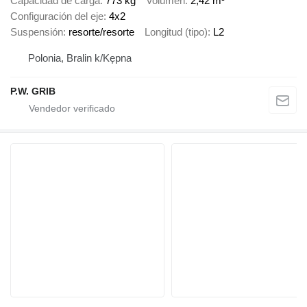
Capacidad de carga
773 kg
Volumen
2,42 m³
Configuración del eje
4x2
Suspensión
resorte/resorte
Longitud (tipo)
L2
Polonia, Bralin k/Kępna
P.W. GRIB