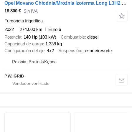
Opel Movano Chłodnia/Mroźnia Izoterma Long L3H2 Maxi Salon PL, Jeden
18.800 €
Sin IVA
Furgoneta frigorífica
2022
274.000 km
Euro 6
Potencia
140 Hp (103 kW)
Combustible
diésel
Capacidad de carga
1.338 kg
Configuración del eje
4x2
Suspensión
resorte/resorte
Polonia, Bralin k/Kępna
P.W. GRIB