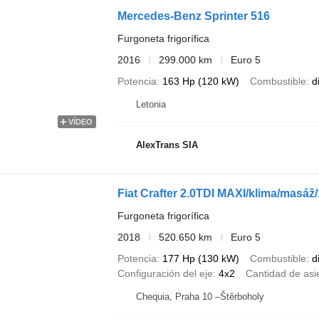
Mercedes-Benz Sprinter 516
Furgoneta frigorífica
2016
299.000 km
Euro 5
Potencia
163 Hp (120 kW)
Combustible
d
Letonia
VÍDEO
AlexTrans SIA
Fiat Crafter 2.0TDI MAXI/klima/masáž/
Furgoneta frigorífica
2018
520.650 km
Euro 5
Potencia
177 Hp (130 kW)
Combustible
d
Configuración del eje
4x2
Cantidad de asi
Chequia, Praha 10 –Štěrboholy