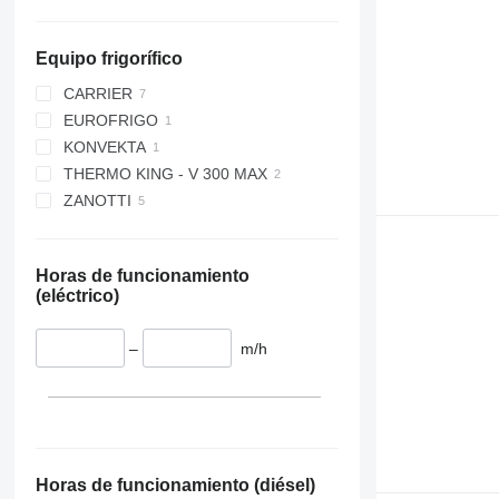
Equipo frigorífico
CARRIER
EUROFRIGO
NEOS 100
KONVEKTA
PULSOR 350
THERMO KING - V 300 MAX
VIENTO 350
ZANOTTI
XARIOS 200
SFZ009
Z250
Horas de funcionamiento
(eléctrico)
–
m/h
Horas de funcionamiento (diésel)