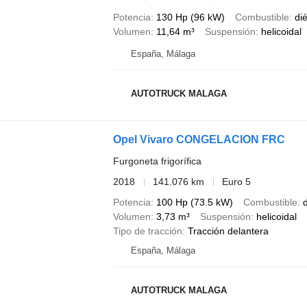
Potencia
130 Hp (96 kW)
Combustible
di
Volumen
11,64 m³
Suspensión
helicoidal
España, Málaga
AUTOTRUCK MALAGA
Opel Vivaro CONGELACION FRC
Furgoneta frigorífica
2018
141.076 km
Euro 5
Potencia
100 Hp (73.5 kW)
Combustible
d
Volumen
3,73 m³
Suspensión
helicoidal
Tipo de tracción
Tracción delantera
España, Málaga
AUTOTRUCK MALAGA