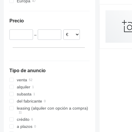
Europa
Países Bajos
Polonia
Precio
Italia
Hungría
–
Rumanía
Chequia
Alemania
Bélgica
mostrar todos
Tipo de anuncio
venta
alquiler
subasta
del fabricante
leasing (alquiler con opción a compra)
crédito
a plazos