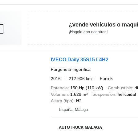
¿Vende vehículos o maqui
¡Hagalo con nosotros!
IVECO Daily 35S15 L4H2
Furgoneta frigorífica
2016
212.906 km
Euro 5
Potencia
150 Hp (110 kW)
Combustible
d
Volumen
1.629 m³
Suspensión
helicoidal
Altura (tipo)
H2
España, Málaga
AUTOTRUCK MALAGA