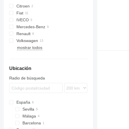
Citroen
Fiat
Berlingo
IVECO
C-series
Doblo
Transit
Mercedes-Benz
Jumper
Ducato
Daily
Renault
Sprinter
Movano
Boxer
Volkswagen
Vito
Vivaro
Kangoo
mostrar todos
Master
Caddy
Trafic
Crafter
Transporter
Ubicación
Radio de búsqueda
España
Sevilla
Málaga
Barcelona