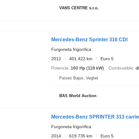
VANS CENTRE s.r.o.
Mercedes-Benz Sprinter 316 CDI
Furgoneta frigorífica
2012
401.422 km
Euro 5
Potencia
160 Hp (118 kW)
Combustible
d
Países Bajos, Veghel
BAS World Auction
Mercedes-Benz SPRINTER 313 carrier
Furgoneta frigorífica
2014
619.735 km
Euro 5