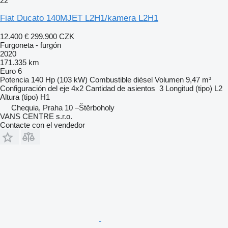
22
Fiat Ducato 140MJET L2H1/kamera L2H1
12.400 €
299.900 CZK
Furgoneta - furgón
2020
171.335 km
Euro 6
Potencia
140 Hp (103 kW)
Combustible
diésel
Volumen
9,47 m³
Configuración del eje
4x2
Cantidad de asientos
3
Longitud (tipo)
L2
Altura (tipo)
H1
Chequia, Praha 10 –Štěrboholy
VANS CENTRE s.r.o.
Contacte con el vendedor