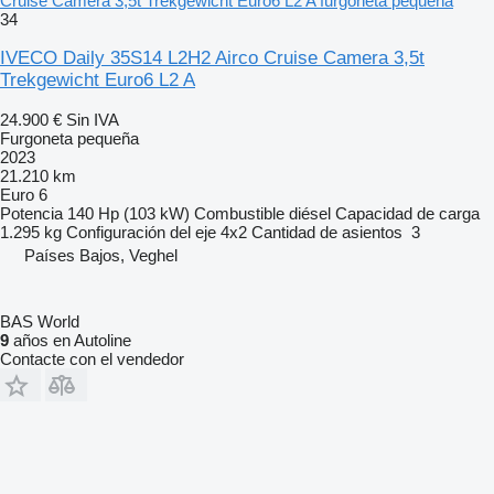
Cruise Camera 3,5t Trekgewicht Euro6 L2 A furgoneta pequeña
34
IVECO Daily 35S14 L2H2 Airco Cruise Camera 3,5t
Trekgewicht Euro6 L2 A
24.900 €
Sin IVA
Furgoneta pequeña
2023
21.210 km
Euro 6
Potencia
140 Hp (103 kW)
Combustible
diésel
Capacidad de carga
1.295 kg
Configuración del eje
4x2
Cantidad de asientos
3
Países Bajos, Veghel
BAS World
9
años en Autoline
Contacte con el vendedor