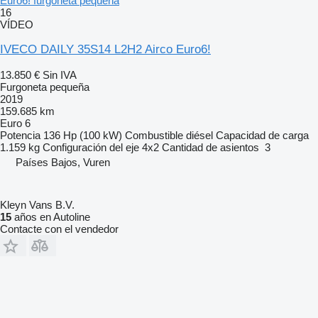
Euro6! furgoneta pequeña
16
VÍDEO
IVECO DAILY 35S14 L2H2 Airco Euro6!
13.850 €
Sin IVA
Furgoneta pequeña
2019
159.685 km
Euro 6
Potencia
136 Hp (100 kW)
Combustible
diésel
Capacidad de carga
1.159 kg
Configuración del eje
4x2
Cantidad de asientos
3
Países Bajos, Vuren
Kleyn Vans B.V.
15
años en Autoline
Contacte con el vendedor