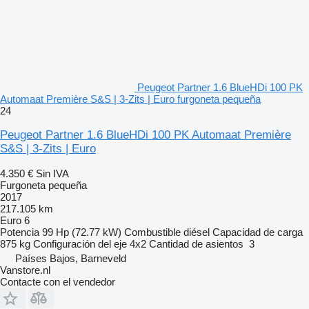
Peugeot Partner 1.6 BlueHDi 100 PK
Automaat Première S&S | 3-Zits | Euro furgoneta pequeña
24
Peugeot Partner 1.6 BlueHDi 100 PK Automaat Première
S&S | 3-Zits | Euro
4.350 €
Sin IVA
Furgoneta pequeña
2017
217.105 km
Euro 6
Potencia
99 Hp (72.77 kW)
Combustible
diésel
Capacidad de carga
875 kg
Configuración del eje
4x2
Cantidad de asientos
3
Países Bajos, Barneveld
Vanstore.nl
Contacte con el vendedor