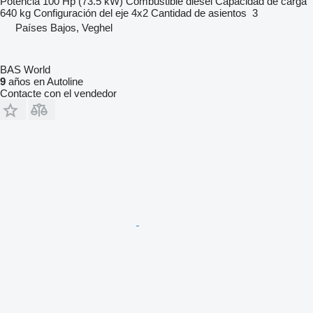
Potencia
100 Hp (73.5 kW)
Combustible
diésel
Capacidad de carga
640 kg
Configuración del eje
4x2
Cantidad de asientos
3
Países Bajos, Veghel
BAS World
9
años en Autoline
Contacte con el vendedor