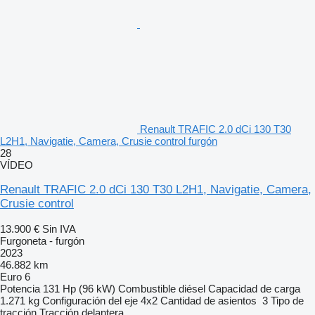
Renault TRAFIC 2.0 dCi 130 T30
L2H1, Navigatie, Camera, Crusie control furgón
28
VÍDEO
Renault TRAFIC 2.0 dCi 130 T30 L2H1, Navigatie, Camera,
Crusie control
13.900 €
Sin IVA
Furgoneta - furgón
2023
46.882 km
Euro 6
Potencia
131 Hp (96 kW)
Combustible
diésel
Capacidad de carga
1.271 kg
Configuración del eje
4x2
Cantidad de asientos
3
Tipo de
tracción
Tracción delantera