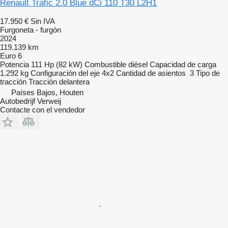
Renault Trafic 2.0 Blue dCi 110 T30 L2H1
17.950 €
Sin IVA
Furgoneta - furgón
2024
119.139 km
Euro 6
Potencia
111 Hp (82 kW)
Combustible
diésel
Capacidad de carga
1.292 kg
Configuración del eje
4x2
Cantidad de asientos
3
Tipo de
tracción
Tracción delantera
Países Bajos, Houten
Autobedrijf Verweij
Contacte con el vendedor