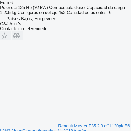
Euro 6
Potencia
125 Hp (92 kW)
Combustible
diésel
Capacidad de carga
1.205 kg
Configuración del eje
4x2
Cantidad de asientos
6
Países Bajos, Hoogeveen
C&J Auto's
Contacte con el vendedor
Renault Master T35 2.3 dCi 130pk E6
L2H2 Airco/Camera/Imperiaal 11-2018 furgón