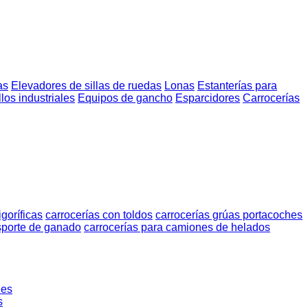
as
Elevadores de sillas de ruedas
Lonas
Estanterías para
los industriales
Equipos de gancho
Esparcidores
Carrocerías
igoríficas
carrocerías con toldos
carrocerías grúas portacoches
nsporte de ganado
carrocerías para camiones de helados
les
s