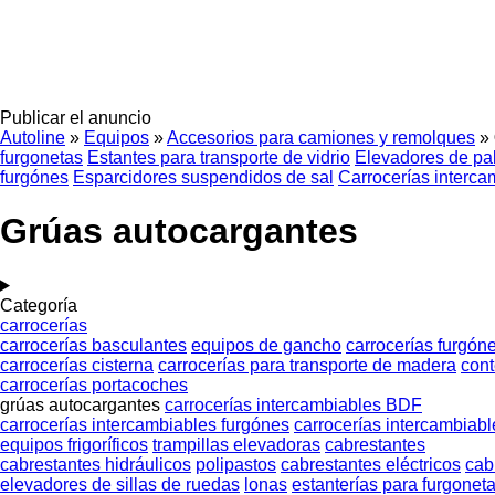
Publicar el anuncio
Autoline
»
Equipos
»
Accesorios para camiones y remolques
»
furgonetas
Estantes para transporte de vidrio
Elevadores de pal
furgónes
Esparcidores suspendidos de sal
Carrocerías interca
Grúas autocargantes
Categoría
carrocerías
carrocerías basculantes
equipos de gancho
carrocerías furgón
carrocerías cisterna
carrocerías para transporte de madera
cont
carrocerías portacoches
grúas autocargantes
carrocerías intercambiables BDF
carrocerías intercambiables furgónes
carrocerías intercambiabl
equipos frigoríficos
trampillas elevadoras
cabrestantes
cabrestantes hidráulicos
polipastos
cabrestantes eléctricos
cab
elevadores de sillas de ruedas
lonas
estanterías para furgonet