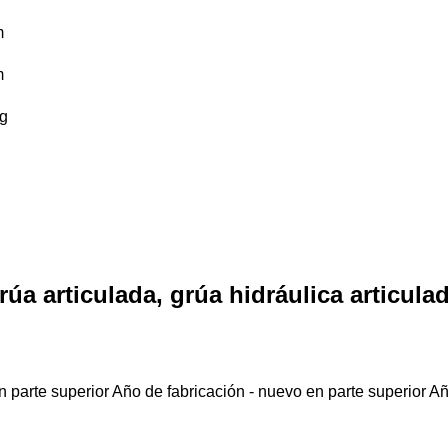
m
m
g
úa articulada, grúa hidráulica articula
 parte superior
Año de fabricación - nuevo en parte superior
Añ