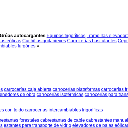
Grúas autocargantes
Equipos frigoríficos
Trampillas elevador
as eólicas
Cuchillas quitanieves
Carrocerías basculantes
Cepil
mbiables furgónes
»
es
carrocerías caja abierta
carrocerías plataformas
carrocerías fr
enedores de obra
carrocerías isotérmicas
carrocerías para tra
es con toldo
carrocerías intercambiables frigoríficas
restantes forestales
cabrestantes de cable
cabrestantes manua
as
estantes para transporte de vidrio
elevadores de palas eólica