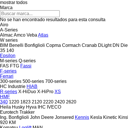
mostrar todos
Marca
No se han encontrado resultados para esta consulta
Airo
A-Series
Almac
Amco Veba
Atlas
W series
BIM
Benelli
Bonfiglioli
Copma
Cormach
Cranab
DLight
DN
Die
35
140
Epsilon
M-series
Q-series
FAS
FTG
Fassi
F-series
Ferrari
300-series
500-series
700-series
HC Industrie
HIAB
R-series
X-HiDuo
X-HiPro
XS
HMF
340
1220
1823
2120
2220
2420
2620
Heila
Husky
Hyva
IHC
IVECO
Eurotech
Trakker
Ing. Bonfiglioli
John Deere
Jonsered
Kennis
Kesla
Kinetic
Kins
920
KM
Komatsu
Loglift
MAN