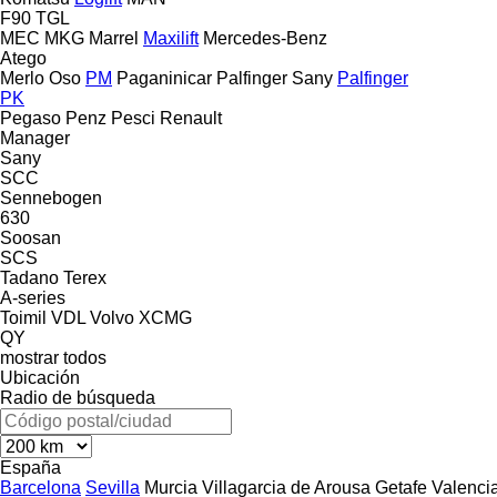
F90
TGL
MEC
MKG
Marrel
Maxilift
Mercedes-Benz
Atego
Merlo
Oso
PM
Paganinicar
Palfinger Sany
Palfinger
PK
Pegaso
Penz
Pesci
Renault
Manager
Sany
SCC
Sennebogen
630
Soosan
SCS
Tadano
Terex
A-series
Toimil
VDL
Volvo
XCMG
QY
mostrar todos
Ubicación
Radio de búsqueda
España
Barcelona
Sevilla
Murcia
Villagarcia de Arousa
Getafe
Valenci