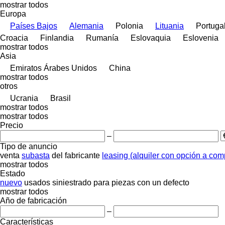
mostrar todos
Europa
Países Bajos
Alemania
Polonia
Lituania
Portuga
Croacia
Finlandia
Rumanía
Eslovaquia
Eslovenia
mostrar todos
Asia
Emiratos Árabes Unidos
China
mostrar todos
otros
Ucrania
Brasil
mostrar todos
mostrar todos
Precio
–
Tipo de anuncio
venta
subasta
del fabricante
leasing (alquiler con opción a com
mostrar todos
Estado
nuevo
usados
siniestrado
para piezas
con un defecto
mostrar todos
Año de fabricación
–
Características