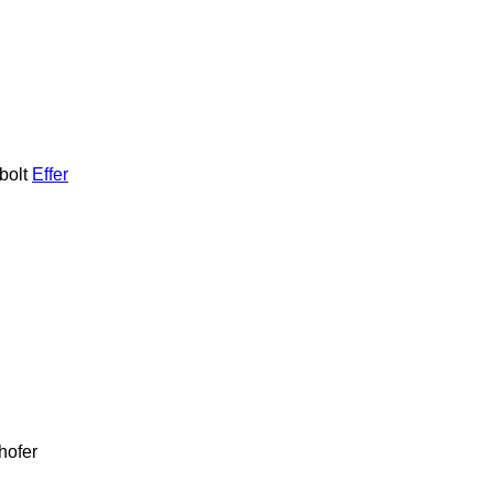
bolt
Effer
hofer