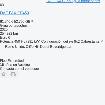
DAF FAX CF450 grúa portacoches
63
DAF FAX CF450
61.540 €
52.750 GBP
Grúa portacoches
2020
254.922 km
Euro 6
Potencia
450 Hp (331 kW)
Configuración del eje
8x2
Cabrestante
✓
Reino Unido, Cliffe Hill Depot Beveridge Lan
FleetEx Limited
16
años en Autoline
Contacte con el vendedor