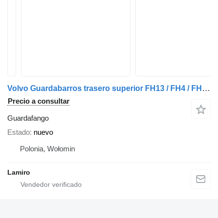
Volvo Guardabarros trasero superior FH13 / FH4 / FH5 / RENAULT T guardafango para Volvo FH13 / FH4 / FH5 / RENAULT T camión
Precio a consultar
Guardafango
Estado
nuevo
Polonia, Wołomin
Lamiro