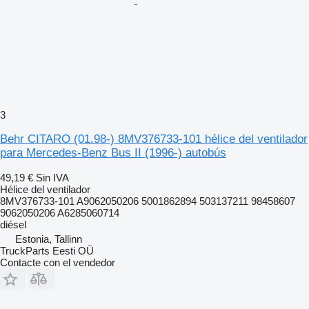
3
Behr CITARO (01.98-) 8MV376733-101 hélice del ventilador
para Mercedes-Benz Bus II (1996-) autobús
49,19 €
Sin IVA
Hélice del ventilador
8MV376733-101 A9062050206 5001862894 503137211 98458607
9062050206 A6285060714
diésel
Estonia, Tallinn
TruckParts Eesti OÜ
Contacte con el vendedor