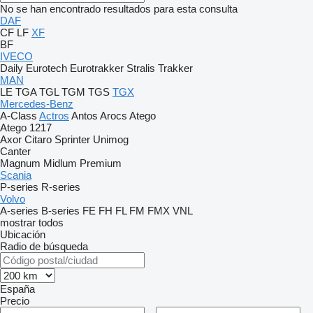
No se han encontrado resultados para esta consulta
DAF
CF
LF
XF
BF
IVECO
Daily
Eurotech
Eurotrakker
Stralis
Trakker
MAN
LE
TGA
TGL
TGM
TGS
TGX
Mercedes-Benz
A-Class
Actros
Antos
Arocs
Atego
Atego 1217
Axor
Citaro
Sprinter
Unimog
Canter
Magnum
Midlum
Premium
Scania
P-series
R-series
Volvo
A-series
B-series
FE
FH
FL
FM
FMX
VNL
mostrar todos
Ubicación
Radio de búsqueda
España
Precio