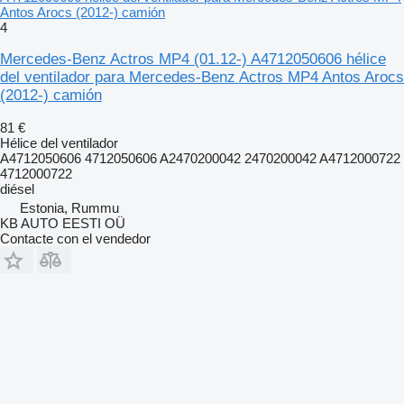
Antos Arocs (2012-) camión
4
Mercedes-Benz Actros MP4 (01.12-) A4712050606 hélice
del ventilador para Mercedes-Benz Actros MP4 Antos Arocs
(2012-) camión
81 €
Hélice del ventilador
A4712050606 4712050606 A2470200042 2470200042 A4712000722
4712000722
diésel
Estonia, Rummu
KB AUTO EESTI OÜ
Contacte con el vendedor