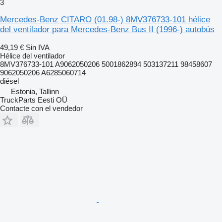
3
Mercedes-Benz CITARO (01.98-) 8MV376733-101 hélice
del ventilador para Mercedes-Benz Bus II (1996-) autobús
49,19 €
Sin IVA
Hélice del ventilador
8MV376733-101 A9062050206 5001862894 503137211 98458607
9062050206 A6285060714
diésel
Estonia, Tallinn
TruckParts Eesti OÜ
Contacte con el vendedor