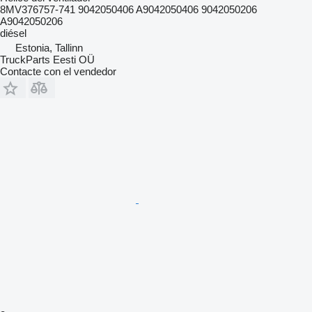
8MV376757-741 9042050406 A9042050406 9042050206
A9042050206
diésel
Estonia, Tallinn
TruckParts Eesti OÜ
Contacte con el vendedor