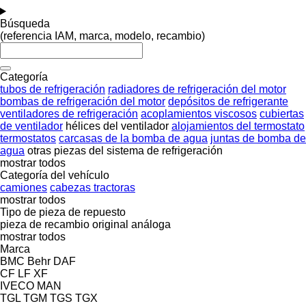
Búsqueda
(referencia IAM, marca, modelo, recambio)
Categoría
tubos de refrigeración
radiadores de refrigeración del motor
bombas de refrigeración del motor
depósitos de refrigerante
ventiladores de refrigeración
acoplamientos viscosos
cubiertas
de ventilador
hélices del ventilador
alojamientos del termostato
termostatos
carcasas de la bomba de agua
juntas de bomba de
agua
otras piezas del sistema de refrigeración
mostrar todos
Categoría del vehículo
camiones
cabezas tractoras
mostrar todos
Tipo de pieza de repuesto
pieza de recambio original
análoga
mostrar todos
Marca
BMC
Behr
DAF
CF
LF
XF
IVECO
MAN
TGL
TGM
TGS
TGX