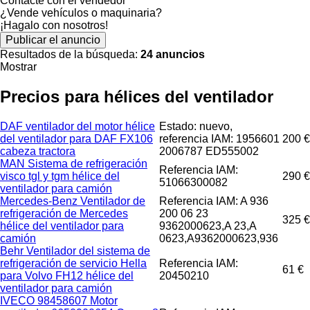
Contacte con el vendedor
¿Vende vehículos o maquinaria?
¡Hagalo con nosotros!
Publicar el anuncio
Resultados de la búsqueda:
24 anuncios
Mostrar
Precios para hélices del ventilador
DAF ventilador del motor hélice
Estado: nuevo,
del ventilador para DAF FX106
referencia IAM: 1956601
200 €
cabeza tractora
2006787 ED555002
MAN Sistema de refrigeración
Referencia IAM:
visco tgl y tgm hélice del
290 €
51066300082
ventilador para camión
Mercedes-Benz Ventilador de
Referencia IAM: A 936
refrigeración de Mercedes
200 06 23
325 €
hélice del ventilador para
9362000623,A 23,A
camión
0623,A9362000623,936
Behr Ventilador del sistema de
refrigeración de servicio Hella
Referencia IAM:
61 €
para Volvo FH12 hélice del
20450210
ventilador para camión
IVECO 98458607 Motor