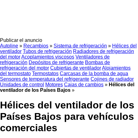
Publicar el anuncio
Autoline
»
Recambios
»
Sistema de refrigeración
»
Hélices del
ventilador
Tubos de refrigeración
Radiadores de refrigeración
del motor
Acoplamientos viscosos
Ventiladores de
refrigeración
Depósitos de refrigerante
Bombas de
refrigeración del motor
Cubiertas de ventilador
Alojamientos
del termostato
Termostatos
Carcasas de la bomba de agua
Sensores de temperatura del refrigerante
Cojines de radiador
Unidades de control
Motores
Cajas de cambios
»
Hélices del
ventilador de los Países Bajos
»
Hélices del ventilador de los
Países Bajos para vehículos
comerciales