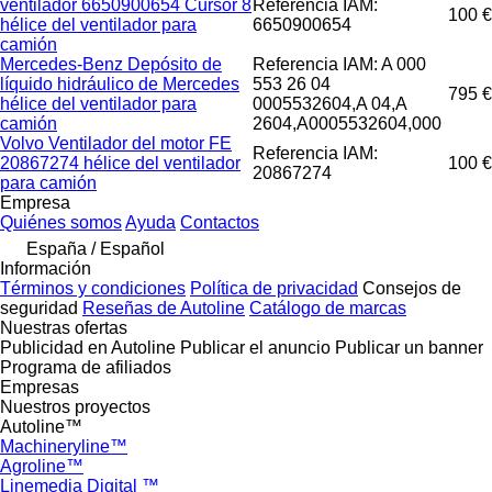
ventilador 6650900654 Cursor 8
Referencia IAM:
100 €
hélice del ventilador para
6650900654
camión
Mercedes-Benz Depósito de
Referencia IAM: A 000
líquido hidráulico de Mercedes
553 26 04
795 €
hélice del ventilador para
0005532604,A 04,A
camión
2604,A0005532604,000
Volvo Ventilador del motor FE
Referencia IAM:
20867274 hélice del ventilador
100 €
20867274
para camión
Empresa
Quiénes somos
Ayuda
Contactos
España / Español
Información
Términos y condiciones
Política de privacidad
Consejos de
seguridad
Reseñas de Autoline
Catálogo de marcas
Nuestras ofertas
Publicidad en Autoline
Publicar el anuncio
Publicar un banner
Programa de afiliados
Empresas
Nuestros proyectos
Autoline™
Machineryline™
Agroline™
Linemedia Digital ™