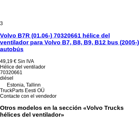
3
Volvo B7R (01.06-) 70320661 hélice del
ventilador para Volvo B7, B8, B9, B12 bus (2005-)
autobús
49,19 €
Sin IVA
Hélice del ventilador
70320661
diésel
Estonia, Tallinn
TruckParts Eesti OÜ
Contacte con el vendedor
Otros modelos en la sección «Volvo Trucks
hélices del ventilador»