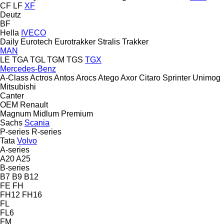
CF
LF
XF
Deutz
BF
Hella
IVECO
Daily
Eurotech
Eurotrakker
Stralis
Trakker
MAN
LE
TGA
TGL
TGM
TGS
TGX
Mercedes-Benz
A-Class
Actros
Antos
Arocs
Atego
Axor
Citaro
Sprinter
Unimog
Mitsubishi
Canter
OEM
Renault
Magnum
Midlum
Premium
Sachs
Scania
P-series
R-series
Tata
Volvo
A-series
A20
A25
B-series
B7
B9
B12
FE
FH
FH12
FH16
FL
FL6
FM