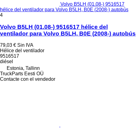
Volvo B5LH (01.08-) 9516517
hélice del ventilador para Volvo B5LH, B0E (2008-) autobús
4
Volvo B5LH (01.08-) 9516517 hélice del
ventilador para Volvo B5LH, B0E (2008-) autobús
79,03 €
Sin IVA
Hélice del ventilador
9516517
diésel
Estonia, Tallinn
TruckParts Eesti OÜ
Contacte con el vendedor