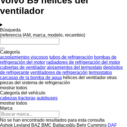
Volvo B9 hélices del
ventilador
Búsqueda
(referencia IAM, marca, modelo, recambio)
Categoría
acoplamientos viscosos
tubos de refrigeración
bombas de
refrigeración del motor
radiadores de refrigeración del motor
cubiertas de ventilador
alojamientos del termostato
depósitos
de refrigerante
ventiladores de refrigeración
termostatos
carcasas de la bomba de agua
hélices del ventilador
otras
piezas del sistema de refrigeración
mostrar todos
Categoría del vehículo
cabezas tractoras
autobuses
mostrar todos
Marca
No se han encontrado resultados para esta consulta
Ashok Leyland
BAZ
BMC
Baltacıoğlu
Behr
Cummins
DAF