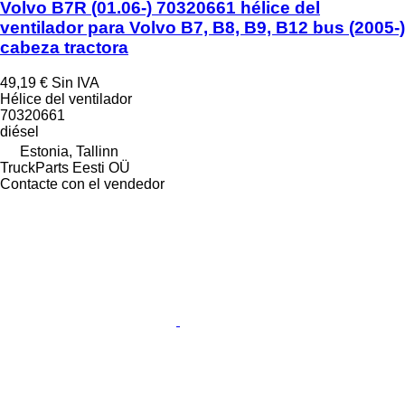
Volvo B7R (01.06-) 70320661 hélice del
ventilador para Volvo B7, B8, B9, B12 bus (2005-)
cabeza tractora
49,19 €
Sin IVA
Hélice del ventilador
70320661
diésel
Estonia, Tallinn
TruckParts Eesti OÜ
Contacte con el vendedor