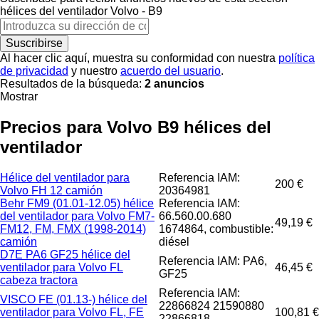
hélices del ventilador
Volvo - B9
Suscribirse
Al hacer clic aquí, muestra su conformidad con nuestra
política
de privacidad
y nuestro
acuerdo del usuario
.
Resultados de la búsqueda:
2 anuncios
Mostrar
Precios para Volvo B9 hélices del
ventilador
Hélice del ventilador para
Referencia IAM:
200 €
Volvo FH 12 camión
20364981
Behr FM9 (01.01-12.05) hélice
Referencia IAM:
del ventilador para Volvo FM7-
66.560.00.680
49,19 €
FM12, FM, FMX (1998-2014)
1674864, combustible:
camión
diésel
D7E PA6 GF25 hélice del
Referencia IAM: PA6,
ventilador para Volvo FL
46,45 €
GF25
cabeza tractora
Referencia IAM:
VISCO FE (01.13-) hélice del
22866824 21590880
ventilador para Volvo FL, FE
100,81 €
22866818,