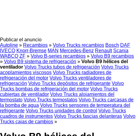
Publicar el anuncio
Autoline
»
Recambios
»
Volvo Trucks recambios
Bosch
DAF
IVECO
Knorr-Bremse
MAN
Mercedes-Benz
Renault
Scania
WABCO
ZF
»
Volvo B-series recambios
»
Volvo B9 recambios
»
Volvo B9 sistema de refrigeración
»
Volvo B9 hélices del
ventilador
Volvo Trucks tubos de refrigeración
Volvo Trucks
acoplamientos viscosos
Volvo Trucks radiadores de
refrigeración del motor
Volvo Trucks ventiladores de
refrigeración
Volvo Trucks depósitos de refrigerante
Volvo
Trucks bombas de refrigeración del motor
Volvo Trucks
cubiertas de ventilador
Volvo Trucks alojamientos del
termostato
Volvo Trucks termostatos
Volvo Trucks carcasas de
la bomba de agua
Volvo Trucks sensores de temperatura del
refrigerante
Volvo Trucks unidades de control
Volvo Trucks
cuadros de instrumentos
Volvo Trucks fascias delanteras
Volvo
Trucks cajas de cambios
»