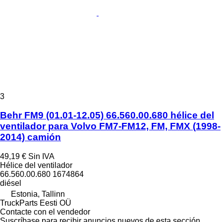
3
Behr FM9 (01.01-12.05) 66.560.00.680 hélice del
ventilador para Volvo FM7-FM12, FM, FMX (1998-
2014) camión
49,19 €
Sin IVA
Hélice del ventilador
66.560.00.680 1674864
diésel
Estonia, Tallinn
TruckParts Eesti OÜ
Contacte con el vendedor
Suscríbase para recibir anuncios nuevos de esta sección