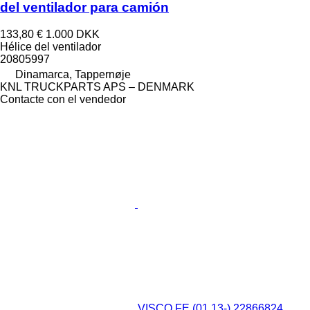
del ventilador para camión
133,80 €
1.000 DKK
Hélice del ventilador
20805997
Dinamarca, Tappernøje
KNL TRUCKPARTS APS – DENMARK
Contacte con el vendedor
VISCO FE (01.13-) 22866824