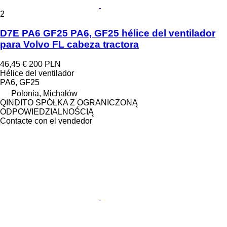
2
D7E PA6 GF25 PA6, GF25 hélice del ventilador
para Volvo FL cabeza tractora
46,45 €
200 PLN
Hélice del ventilador
PA6, GF25
Polonia, Michałów
QINDITO SPÓŁKA Z OGRANICZONĄ
ODPOWIEDZIALNOŚCIĄ
Contacte con el vendedor