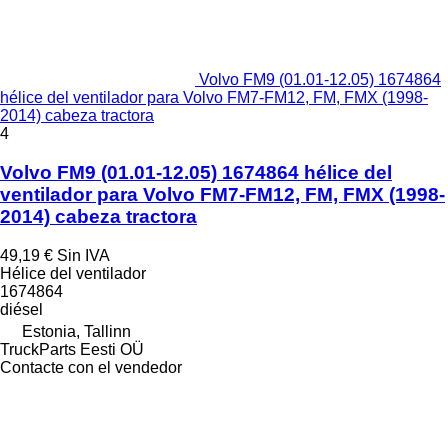
Volvo FM9 (01.01-12.05) 1674864
hélice del ventilador para Volvo FM7-FM12, FM, FMX (1998-
2014) cabeza tractora
4
Volvo FM9 (01.01-12.05) 1674864 hélice del
ventilador para Volvo FM7-FM12, FM, FMX (1998-
2014) cabeza tractora
49,19 €
Sin IVA
Hélice del ventilador
1674864
diésel
Estonia, Tallinn
TruckParts Eesti OÜ
Contacte con el vendedor