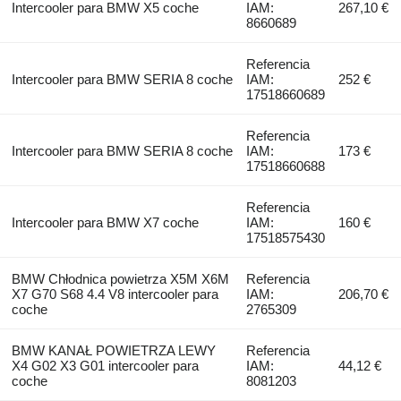
Intercooler para BMW X5 coche
IAM:
267,10 €
8660689
Referencia
Intercooler para BMW SERIA 8 coche
IAM:
252 €
17518660689
Referencia
Intercooler para BMW SERIA 8 coche
IAM:
173 €
17518660688
Referencia
Intercooler para BMW X7 coche
IAM:
160 €
17518575430
BMW Chłodnica powietrza X5M X6M
Referencia
X7 G70 S68 4.4 V8 intercooler para
IAM:
206,70 €
coche
2765309
BMW KANAŁ POWIETRZA LEWY
Referencia
X4 G02 X3 G01 intercooler para
IAM:
44,12 €
coche
8081203