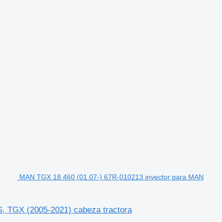
MAN TGX 18.460 (01.07-) 67R-010213 inyector para MAN
 TGX (2005-2021) cabeza tractora