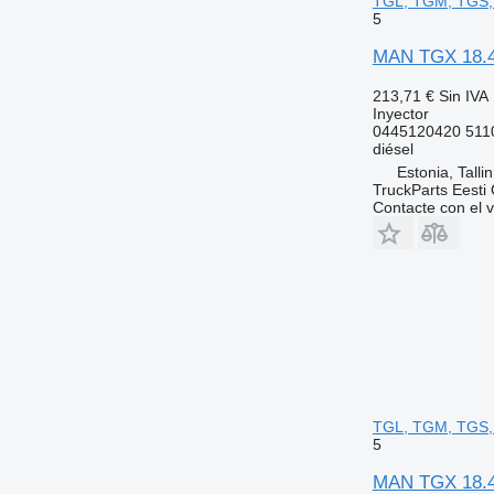
TGL, TGM, TGS, 
5
MAN TGX 18.46
213,71 €
Sin IVA
Inyector
0445120420 511
diésel
Estonia, Talli
TruckParts Eesti
Contacte con el 
TGL, TGM, TGS, 
5
MAN TGX 18.46