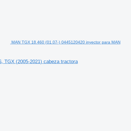
MAN TGX 18.460 (01.07-) 0445120420 inyector para MAN
 TGX (2005-2021) cabeza tractora