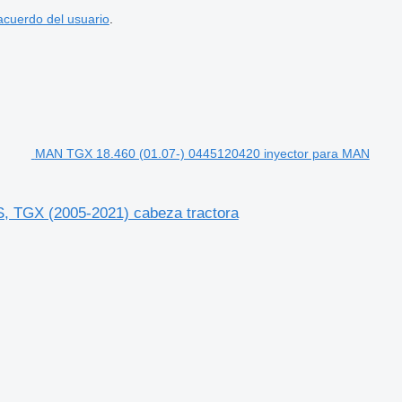
acuerdo del usuario
.
MAN TGX 18.460 (01.07-) 0445120420 inyector para MAN
 TGX (2005-2021) cabeza tractora