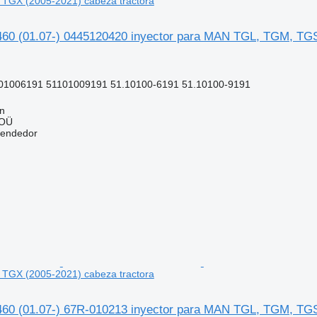
TGX (2005-2021) cabeza tractora
0 (01.07-) 0445120420 inyector para MAN TGL, TGM, TGS,
01006191 51101009191 51.10100-6191 51.10100-9191
nn
 OÜ
vendedor
TGX (2005-2021) cabeza tractora
0 (01.07-) 67R-010213 inyector para MAN TGL, TGM, TGS,