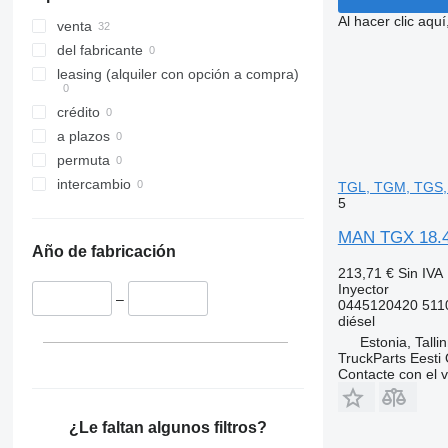
Al hacer clic aq
venta
del fabricante
leasing (alquiler con opción a compra)
crédito
a plazos
permuta
intercambio
TGL, TGM, TGS, 
5
MAN TGX 18.46
Año de fabricación
213,71 €
Sin IVA
Inyector
–
0445120420 511
diésel
Estonia, Talli
TruckParts Eesti
Contacte con el 
¿Le faltan algunos filtros?