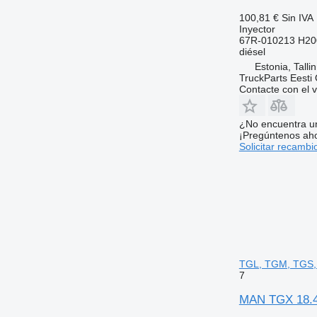
100,81 €
Sin IVA
Inyector
67R-010213 H20
diésel
Estonia, Talli
TruckParts Eesti
Contacte con el 
¿No encuentra u
¡Pregúntenos ah
Solicitar recambi
TGL, TGM, TGS, 
7
MAN TGX 18.46