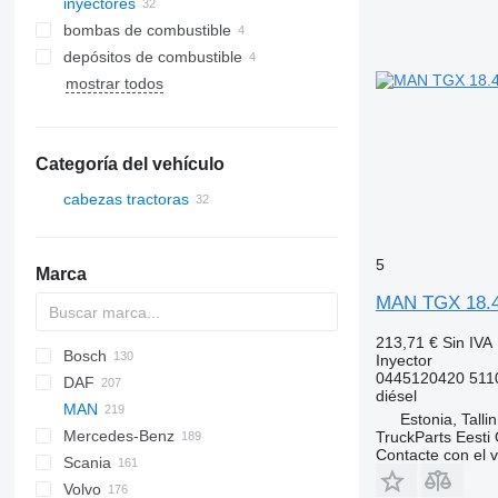
inyectores
bombas de combustible
depósitos de combustible
mostrar todos
Categoría del vehículo
cabezas tractoras
5
Marca
MAN TGX 18.46
213,71 €
Sin IVA
Bosch
X-Series
Inyector
0445120420 511
DAF
C-series
diésel
MAN
CF
EuroCargo
Estonia, Talli
Mercedes-Benz
LF
EuroStar
TGA
TruckParts Eesti
Contacte con el 
Scania
XF
Eurotech
TGL
A-Class
2800 Series
D-series
TGA 18
Volvo
XG
S-Way
TGM
Actros
Kerax
G-series
TGL 8.180
TGA 18.430