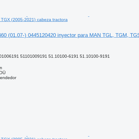
TGX (2005-2021) cabeza tractora
0 (01.07-) 0445120420 inyector para MAN TGL, TGM, TGS,
01006191 51101009191 51.10100-6191 51.10100-9191
nn
 OÜ
vendedor