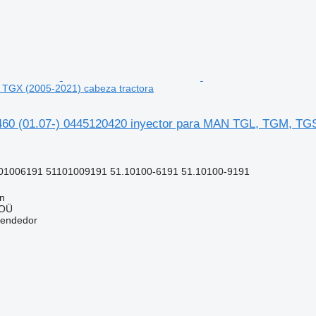
TGX (2005-2021) cabeza tractora
0 (01.07-) 0445120420 inyector para MAN TGL, TGM, TGS,
01006191 51101009191 51.10100-6191 51.10100-9191
nn
 OÜ
vendedor