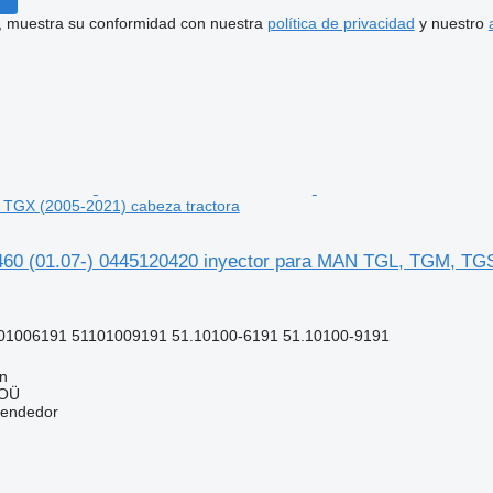
uí, muestra su conformidad con nuestra
política de privacidad
y nuestro
TGX (2005-2021) cabeza tractora
0 (01.07-) 0445120420 inyector para MAN TGL, TGM, TGS,
01006191 51101009191 51.10100-6191 51.10100-9191
nn
 OÜ
vendedor