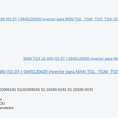
MAN TGX 18.460 (01.07-) 0445120420 inyector para M
0 (01.07-) 0445120420 inyector para MAN TGL, TGM, TGS,
01006191 51101009191 51.10100-6191 51.10100-9191
nn
 OÜ
vendedor