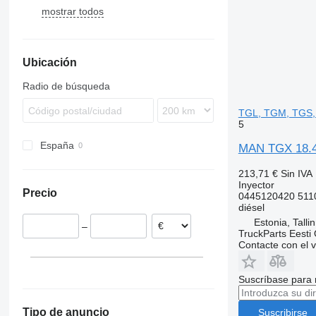
mostrar todos
Stralis
TGS
Antos
Magnum
L-series
FH
TGL 8.220
TGM 18.290
TGA 18.460
Trakker
TGX
Arocs
Midlum
P-series
FL
TGL 12.220
TGM 18.340
TGS 26.360
Atego
Premium
R-series
FM
TGS 35.480
TGX 18.440
Ubicación
Axor
FMX
TGX 18.460
Econic
VNL
TGX 18.470
Radio de búsqueda
MB
TGX 18.480
TGL, TGM, TGS, 
Sprinter
TGX 26.440
5
TGX 26.480
España
TGX 26.540
MAN TGX 18.46
213,71 €
Sin IVA
Inyector
Precio
0445120420 511
diésel
Estonia, Talli
–
TruckParts Eesti
Contacte con el 
Suscríbase para 
Tipo de anuncio
Suscribirse