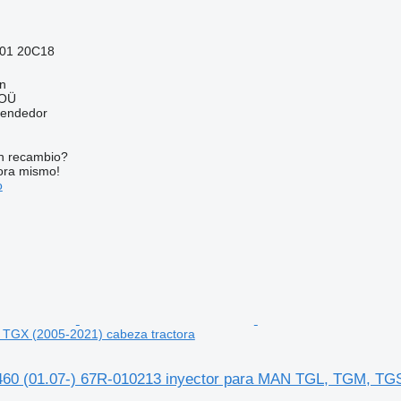
01 20C18
nn
 OÜ
vendedor
n recambio?
ora mismo!
o
TGX (2005-2021) cabeza tractora
0 (01.07-) 67R-010213 inyector para MAN TGL, TGM, TGS,