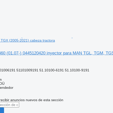
TGX (2005-2021) cabeza tractora
0 (01.07-) 0445120420 inyector para MAN TGL, TGM, TGS,
01006191 51101009191 51.10100-6191 51.10100-9191
nn
 OÜ
vendedor
recibir anuncios nuevos de esta sección