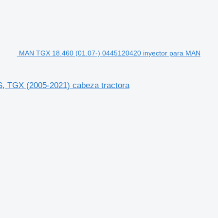
MAN TGX 18.460 (01.07-) 0445120420 inyector para MAN
 TGX (2005-2021) cabeza tractora