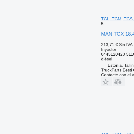
TGL, TGM, TGS, 
5
MAN TGX 18.46
213,71 €
Sin IVA
Inyector
0445120420 511
diésel
Estonia, Talli
TruckParts Eesti
Contacte con el 