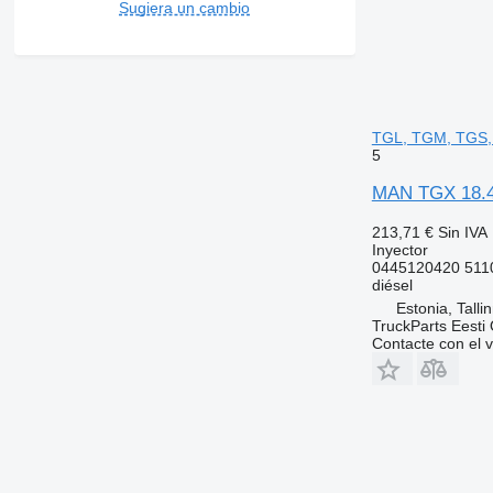
Sugiera un cambio
TGL, TGM, TGS, 
5
MAN TGX 18.46
213,71 €
Sin IVA
Inyector
0445120420 511
diésel
Estonia, Talli
TruckParts Eesti
Contacte con el 