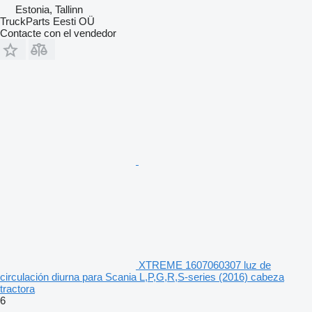
Estonia, Tallinn
TruckParts Eesti OÜ
Contacte con el vendedor
XTREME 1607060307 luz de
circulación diurna para Scania L,P,G,R,S-series (2016) cabeza
tractora
6