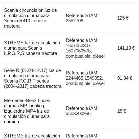
Scania circuncisión luz de
circulación diurna para
Referencia IAM:
125 €
Scania R410 cabeza
2552708
tractora
Referencia IAM:
XTREME luz de circulación
1607060307
diurna para Scania
141,13 €
1607060578,
L,P,G,R,S cabeza tractora
combustible: diésel
Serie R (01.04-12.17) luz de
Referencia IAM:
circulación diurna para
2244465 1549352,
91,94 €
Scania P,G,R,T-series
combustible: diésel
(2004-2017) cabeza tractora
Mercedes-Benz Luces
diurnas MB Lighting
Referencia IAM:
izquierdas MP4 luz de
25 €
9608200956
circulación diurna para
camión
XTREME luz de circulación
Referencia IAM: