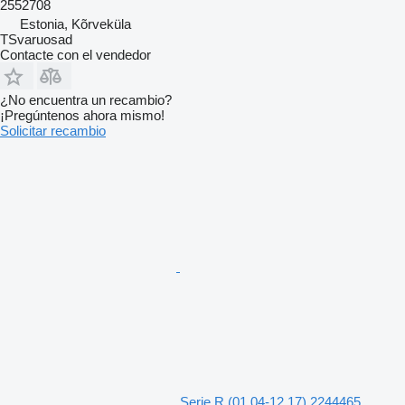
2552708
Estonia, Kõrveküla
TSvaruosad
Contacte con el vendedor
¿No encuentra un recambio?
¡Pregúntenos ahora mismo!
Solicitar recambio
Serie R (01.04-12.17) 2244465