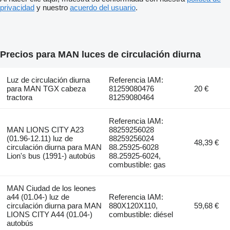
privacidad
y nuestro
acuerdo del usuario
.
Precios para MAN luces de circulación diurna
Luz de circulación diurna
Referencia IAM:
para MAN TGX cabeza
81259080476
20 €
tractora
81259080464
Referencia IAM:
MAN LIONS CITY A23
88259256028
(01.96-12.11) luz de
88259256024
48,39 €
circulación diurna para MAN
88.25925-6028
Lion's bus (1991-) autobús
88.25925-6024,
combustible: gas
MAN Ciudad de los leones
a44 (01.04-) luz de
Referencia IAM:
circulación diurna para MAN
880X120X110,
59,68 €
LIONS CITY A44 (01.04-)
combustible: diésel
autobús