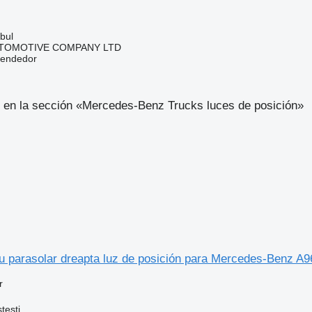
bul
UTOMOTIVE COMPANY LTD
vendedor
 en la sección «Mercedes-Benz Trucks luces de posición»
tru parasolar dreapta luz de posición para Mercedes-Benz 
r
testi