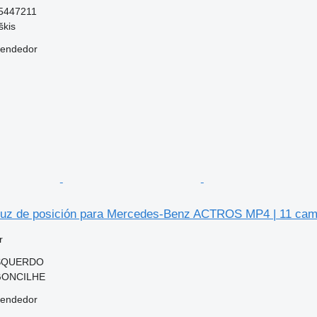
5447211
škis
vendedor
uz de posición para Mercedes-Benz ACTROS MP4 | 11 cam
r
ESQUERDO
RGONCILHE
vendedor