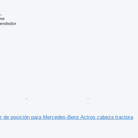
L.
ine
vendedor
z de posición para Mercedes-Benz Actros cabeza tractora