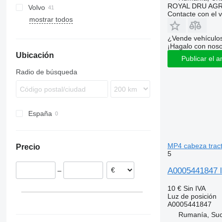
ROYAL DRU AGR
Volvo
TGM
Actros
Premium
R-series
Contacte con el 
mostrar todos
TGX
Travego
S-series
7700
9700
¿Vende vehículo
9900
¡Hagalo con noso
Ubicación
B-series
Publicar el a
FH
Radio de búsqueda
FL
FM
España
MP4 cabeza trac
Precio
5
A0005441847 l
–
10 €
Sin IVA
Luz de posición
A0005441847
Rumanía, Su