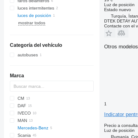
faros delanteros
Luz de posición
luces intermitentes
Estado
nuevo
luces de posición
Turquía, İstan
DTEK DETAY A
mostrar todos
Contacte con el 
Categoría del vehículo
Otros modelos
autobuses
Marca
CM
Futura
1
DAF
IVECO
CF
Indicator pen
MAN
XD
EuroCargo
Precio a consulta
Mercedes-Benz
XF
Stralis
TGA
Luz de posición
Scania
TGL
A-Class
Magnum
Rumanía, Cris