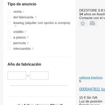
Tipo de anuncio
DEZSTORE S.R.
venta
14
años en Autol
del fabricante
Contacte con el 
leasing (alquiler con opción a compra)
crédito
a plazos
permuta
intercambio
Año de fabricación
–
cabeza tractora
5
0005447611 lu
15 €
Sin IVA
Luz de posición
Estado
nuevo