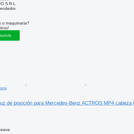
O S.R.L.
vendedor
s o maquinaria?
tros!
nuncio
tora
uz de posición para Mercedes-Benz ACTROS MP4 cabeza t
ceava