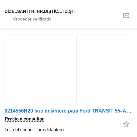
DİZELSAN İTH.İHR.DIŞTİC.LTD.ŞTİ
0214556R20 faro delantero para Ford TRANSIT 55- Autocarro | 55 - 67 camión
Precio a consultar
Luz del coche - faro delantero