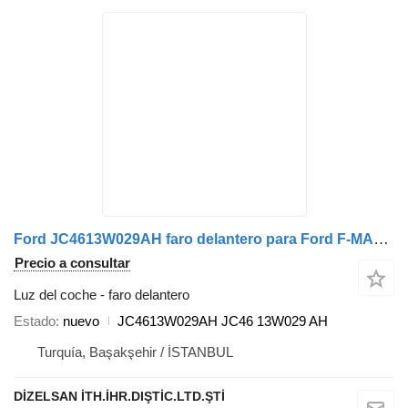
Ford JC4613W029AH faro delantero para Ford F-MAX cabeza tractora
Precio a consultar
Luz del coche - faro delantero
Estado
nuevo
JC4613W029AH JC46 13W029 AH
Turquía, Başakşehir / İSTANBUL
DİZELSAN İTH.İHR.DIŞTİC.LTD.ŞTİ