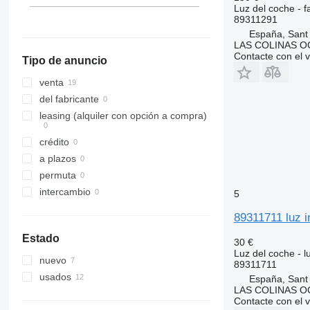
Luz del coche - f
89311291
España, Sant
LAS COLINAS OC
Contacte con el 
Tipo de anuncio
venta
del fabricante
leasing (alquiler con opción a compra)
crédito
a plazos
permuta
intercambio
5
89311711 luz i
Estado
30 €
Luz del coche - l
nuevo
89311711
usados
España, Sant
LAS COLINAS OC
Contacte con el 