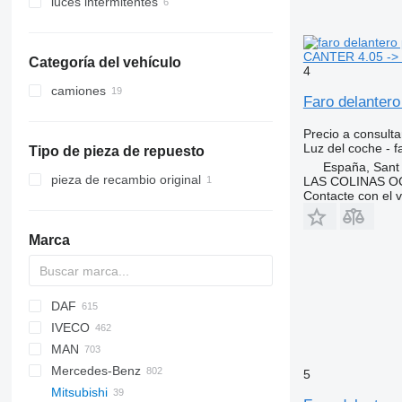
luces intermitentes
CANTER 4.05 ->
Categoría del vehículo
4
camiones
Faro delanter
Precio a consulta
Luz del coche - f
Tipo de pieza de repuesto
España, Sant
pieza de recambio original
LAS COLINAS OC
Contacte con el 
Marca
DAF
A-series
1-Series
Futura
Silverado
Berlingo
IVECO
Q-series
3-Series
Magiq
C-series
CF
500-series
500
2000
H-series
MAN
4-Series
Jumper
LF
Doblo
Courier
Crossway
Axer
Century
XF
Carnival
Defender
LTM
Mercedes-Benz
7-Series
Jumpy
XD
Ducato
Escort
Daily
Citelis
I-series
Rio
A-series
6
12
5
Mitsubishi
M-Series
Xsara
XF
Fiorino
F-MAX
EuroCargo
Crossway
F90
A-Class