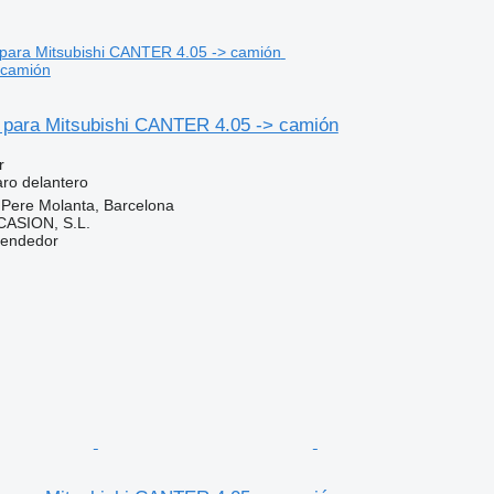
 camión
o para Mitsubishi CANTER 4.05 -> camión
r
aro delantero
 Pere Molanta, Barcelona
ASION, S.L.
vendedor