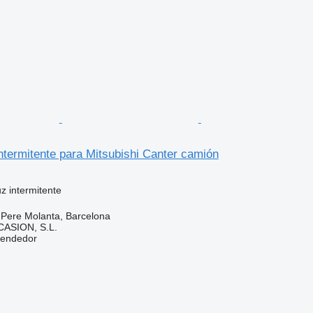
ntermitente para Mitsubishi Canter camión
uz intermitente
 Pere Molanta, Barcelona
ASION, S.L.
vendedor