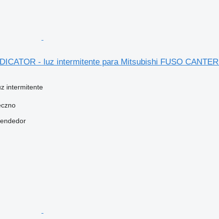
INDICATOR - luz intermitente para Mitsubishi FUSO CANT
uz intermitente
eczno
vendedor