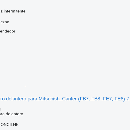
uz intermitente
eczno
vendedor
ro delantero para Mitsubishi Canter (FB7, FB8, FE7, FE8) 7
r
aro delantero
RGONCILHE