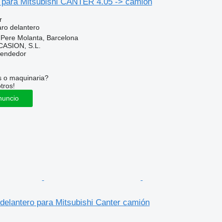
o para Mitsubishi CANTER 4.05 -> camión
r
aro delantero
 Pere Molanta, Barcelona
ASION, S.L.
vendedor
s o maquinaria?
tros!
nuncio
delantero para Mitsubishi Canter camión