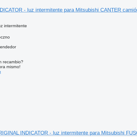
INDICATOR - luz intermitente para Mitsubishi CANTER camió
uz intermitente
eczno
vendedor
n recambio?
ora mismo!
o
 ORIGINAL INDICATOR - luz intermitente para Mitsubish