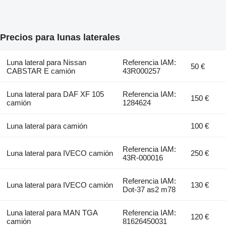
Precios para lunas laterales
Luna lateral para Nissan
Referencia IAM:
50 €
CABSTAR E camión
43R000257
Luna lateral para DAF XF 105
Referencia IAM:
150 €
camión
1284624
Luna lateral para camión
100 €
Referencia IAM:
Luna lateral para IVECO camión
250 €
43R-000016
Referencia IAM:
Luna lateral para IVECO camión
130 €
Dot-37 as2 m78
Luna lateral para MAN TGA
Referencia IAM:
120 €
camión
81626450031