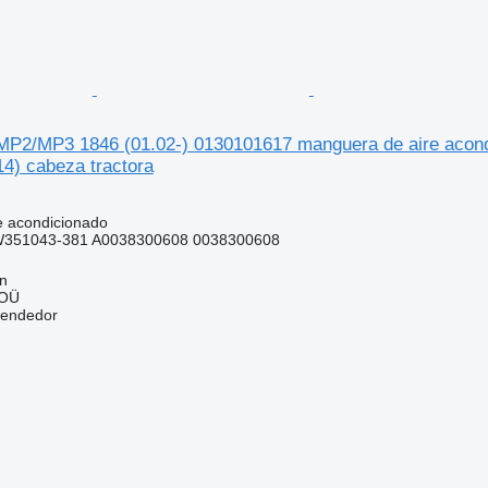
MP2/MP3 1846 (01.02-) 0130101617 manguera de aire acon
4) cabeza tractora
e acondicionado
351043-381 A0038300608 0038300608
nn
 OÜ
vendedor