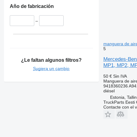
Año de fabricación
–
manguera de air
5
Mercedes-Benz
¿Le faltan algunos filtros?
MP1, MP2, MP3
Sugiera un cambio
50 €
Sin IVA
Manguera de air
9418360236 A94
diésel
Estonia, Talli
TruckParts Eesti
Contacte con el 