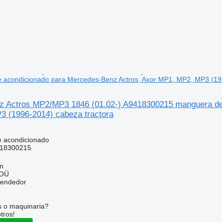
e acondicionado para Mercedes-Benz Actros, Axor MP1, MP2, MP3 (19
 Actros MP2/MP3 1846 (01.02-) A9418300215 manguera de 
 (1996-2014) cabeza tractora
e acondicionado
18300215
nn
 OÜ
vendedor
s o maquinaria?
tros!