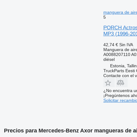
manguera de air
5
PORCH Actros 
MP3 (1996-201
42,74 €
Sin IVA
Manguera de air
A0088207110 A0
diésel
Estonia, Talli
TruckParts Eesti
Contacte con el 
¿No encuentra u
¡Pregúntenos ah
Solicitar recambi
Precios para Mercedes-Benz Axor mangueras de a