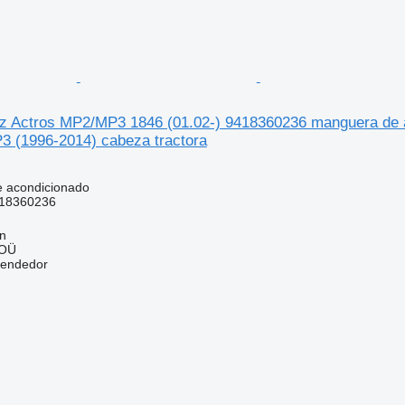
 Actros MP2/MP3 1846 (01.02-) 9418360236 manguera de a
 (1996-2014) cabeza tractora
e acondicionado
18360236
nn
 OÜ
vendedor