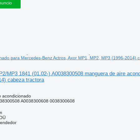
nuncio
onado para Mercedes-Benz Actros, Axor MP1, MP2, MP3 (1996-2014) c
P2/MP3 1841 (01.02-) A0038300508 manguera de aire acon
4) cabeza tractora
e acondicionado
38300508 A0038300608 0038300608
nn
 OÜ
vendedor