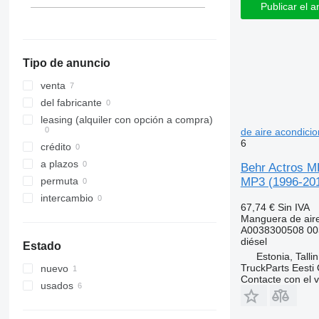
Publicar el a
Tipo de anuncio
venta
del fabricante
leasing (alquiler con opción a compra)
de aire acondici
6
crédito
a plazos
Behr Actros M
MP3 (1996-201
permuta
intercambio
67,74 €
Sin IVA
Manguera de air
A0038300508 00
diésel
Estado
Estonia, Talli
TruckParts Eesti
nuevo
Contacte con el 
usados