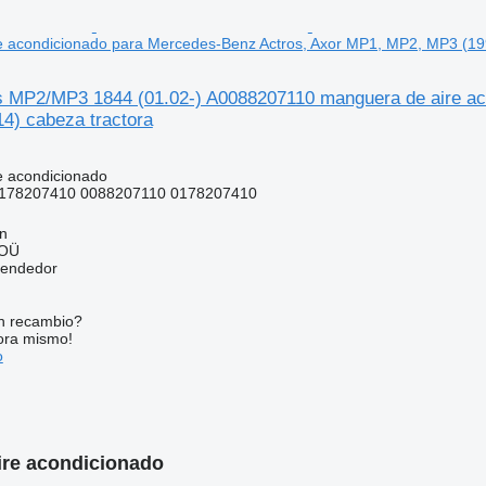
e acondicionado para Mercedes-Benz Actros, Axor MP1, MP2, MP3 (19
MP2/MP3 1844 (01.02-) A0088207110 manguera de aire ac
4) cabeza tractora
e acondicionado
178207410 0088207110 0178207410
nn
 OÜ
vendedor
n recambio?
ora mismo!
o
ire acondicionado