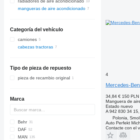
radiadores de aire acondicionado
mangueras de aire acondicionado
Categoría del vehículo
camiones
cabezas tractoras
Tipo de pieza de repuesto
4
pieza de recambio original
Mercedes-Benz
34,84 €
150 PLN
Marca
Manguera de air
Estado
nuevo
A 942 830 34 15
Polonia, Smol
Behr
Auto Perfekt Mic
Contacte con el 
DAF
MAN
CF
Stralis