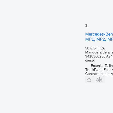
3
Mercedes-Benz
MP1, MP2, MP3
50 €
Sin IVA
Manguera de air
9418360236 A94
diésel
Estonia, Talli
TruckParts Eesti
Contacte con el 