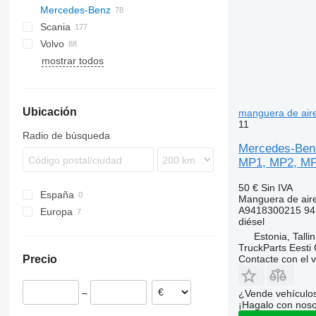
Mercedes-Benz
LF
Trakker
TGA
Scania
XF
TGL
Actros
Canter
Magnum
Volvo
TGM
Antos
Premium
G-series
Actros 1831
mostrar todos
TGS
Arocs
R-series
FH
Actros 1840
TGX
Atego
FL
Actros 1845
Axor
FM
Actros 1846
Ubicación
Econic
FMX
Actros 2551
manguera de air
11
MB
VNL
Econic 1829
Radio de búsqueda
Mercedes-Benz
MP1, MP2, MP3
50 €
Sin IVA
España
Manguera de air
A9418300215 94
Europa
diésel
Estonia
Estonia, Talli
Polonia
TruckParts Eesti
Contacte con el 
Precio
–
¿Vende vehículo
¡Hagalo con noso