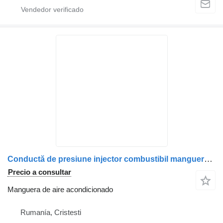
Conductă de presiune injector combustibil manguera de aire acondicionado para MAN 51103040277 / 5110304-0277 / 51103040232 / 5110304-0323 camión
Precio a consultar
Manguera de aire acondicionado
Rumanía, Cristesti