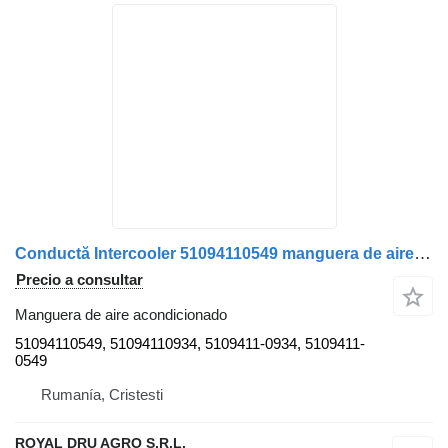
Conductă Intercooler 51094110549 manguera de aire acondicionado para MAN 51094110549 / 51094110934 camión
Precio a consultar
Manguera de aire acondicionado
51094110549, 51094110934, 5109411-0934, 5109411-
0549
Rumanía, Cristesti
ROYAL DRU AGRO S.R.L.