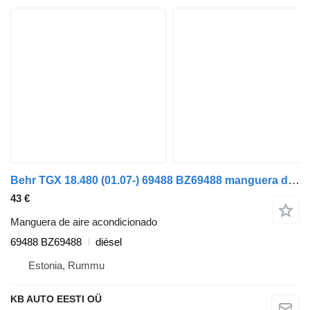
Behr TGX 18.480 (01.07-) 69488 BZ69488 manguera de aire acondicionado para MAN TGL, TGM, TGS, TGX (2005-2021) camión
43 €
Manguera de aire acondicionado
69488 BZ69488
diésel
Estonia, Rummu
KB AUTO EESTI OÜ