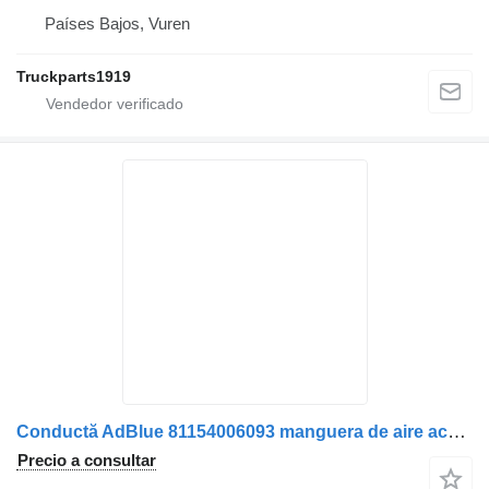
Países Bajos, Vuren
Truckparts1919
Conductă AdBlue 81154006093 manguera de aire acondicionado para MAN 81154006093 / 81154006223 camión
Precio a consultar