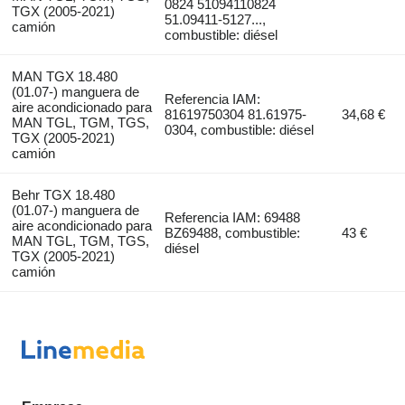
0824 51094110824
TGX (2005-2021)
51.09411-5127...,
camión
combustible: diésel
MAN TGX 18.480
(01.07-) manguera de
Referencia IAM:
aire acondicionado para
81619750304 81.61975-
34,68 €
MAN TGL, TGM, TGS,
0304, combustible: diésel
TGX (2005-2021)
camión
Behr TGX 18.480
(01.07-) manguera de
Referencia IAM: 69488
aire acondicionado para
BZ69488, combustible:
43 €
MAN TGL, TGM, TGS,
diésel
TGX (2005-2021)
camión