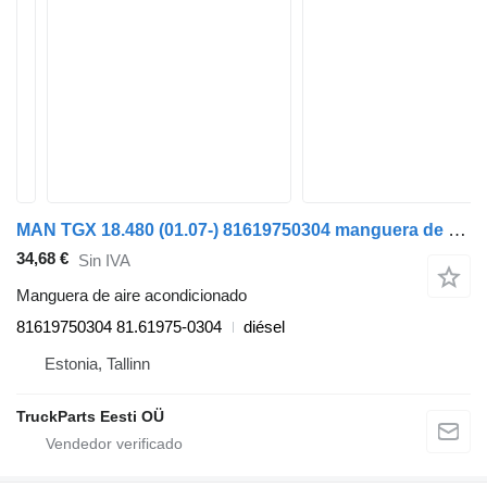
MAN TGX 18.480 (01.07-) 81619750304 manguera de aire acondicionado para MAN TGL, TGM, TGS, TGX (2005-2021) camión
34,68 €
Sin IVA
Manguera de aire acondicionado
81619750304 81.61975-0304
diésel
Estonia, Tallinn
TruckParts Eesti OÜ