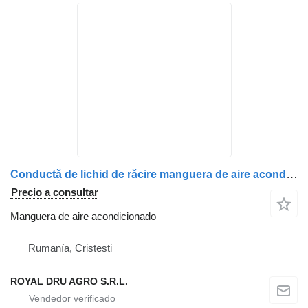
Conductă de lichid de răcire manguera de aire acondicionado para MAN 8196305-0322 / 81963050322 / 8161960-0776 / 81619600776 / 8161960-0803 / 81619600803 / 8161960-0808 / 81619600808 / 8196305-0351 / 81963050351 camión
Precio a consultar
Manguera de aire acondicionado
Rumanía, Cristesti
ROYAL DRU AGRO S.R.L.