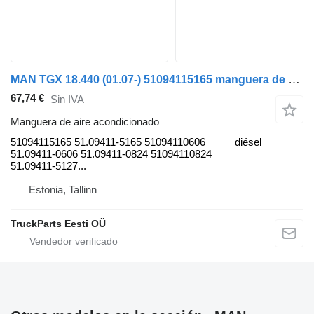
MAN TGX 18.440 (01.07-) 51094115165 manguera de aire acondicionado para MAN TGL, TGM, TGS, TGX (2005-2021) camión
67,74 €
Sin IVA
Manguera de aire acondicionado
51094115165 51.09411-5165 51094110606
diésel
51.09411-0606 51.09411-0824 51094110824
51.09411-5127...
Estonia, Tallinn
TruckParts Eesti OÜ