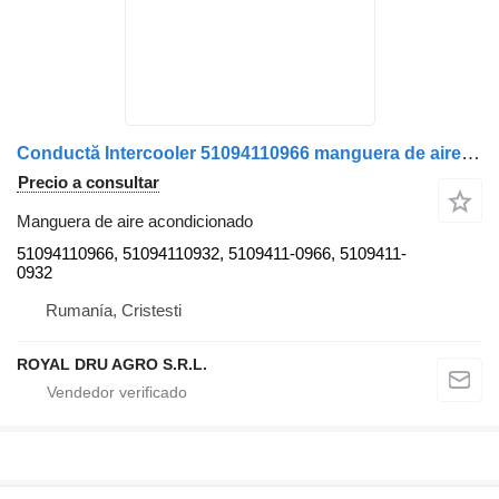
Conductă Intercooler 51094110966 manguera de aire acondicionado para MAN 51094110966 / 51094110932 camión
Precio a consultar
Manguera de aire acondicionado
51094110966, 51094110932, 5109411-0966, 5109411-
0932
Rumanía, Cristesti
ROYAL DRU AGRO S.R.L.