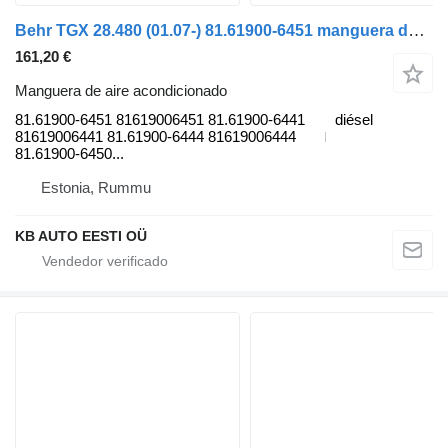
Behr TGX 28.480 (01.07-) 81.61900-6451 manguera de aire acondicionado para MAN TGL, TGM, TGS, TGX (2005-2021) camión
161,20 €
Manguera de aire acondicionado
81.61900-6451 81619006451 81.61900-6441
diésel
81619006441 81.61900-6444 81619006444
81.61900-6450...
Estonia, Rummu
KB AUTO EESTI OÜ