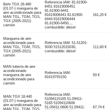
Referencia IAM: 81.61900-
Behr TGX 28.480
6451 81619006451
(01.07-) manguera de
81.61900-6441
aire acondicionado para
81619006441 81.61900-
161,20 €
MAN TGL, TGM, TGS,
6444 81619006444
TGX (2005-2021)
81.61900-6450...,
camión
combustible: diésel
Manguera de aire
acondicionado para
Referencia IAM: 51.51201-
MAN TGL, TGM, TGS,
5030 51512015030,
111,60 €
TGX (2005-2021)
combustible: diésel
camión
MAN tubería de aire
acondicionado
Referencia IAM:
manguera de aire
50 €
81619755150
acondicionado para
camión
Referencia IAM:
MAN TGX 18.440
51094115165 51.09411-
(01.07-) manguera de
5165 51094110606
aire acondicionado para
51.09411-0606 51.09411-
67,74 €
MAN TGL, TGM, TGS,