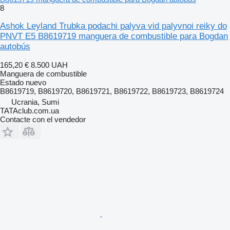
8
Ashok Leyland Trubka podachi palyva vid palyvnoi reiky do
PNVT E5 B8619719 manguera de combustible para Bogdan
autobús
165,20 €
8.500 UAH
Manguera de combustible
Estado
nuevo
B8619719, B8619720, B8619721, B8619722, B8619723, B8619724
Ucrania, Sumi
TATAclub.com.ua
Contacte con el vendedor