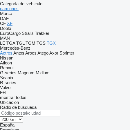
Categoría del vehículo
camiones
Marca
DAF
CF
XF
Doblo
EuroCargo
Stralis
Trakker
MAN
LE
TGA
TGL
TGM
TGS
TGX
Mercedes-Benz
Actros
Antos
Arocs
Atego
Axor
Sprinter
Nissan
Atleon
Renault
G-series
Magnum
Midlum
Scania
R-series
Volvo
FH
mostrar todos
Ubicación
Radio de búsqueda
España
Barcelona