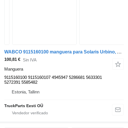
WABCO 9115160100 manguera para Solaris Urbino, Alpino, Vacanza (1999-) autobús
100,81 €
Sin IVA
Manguera
9115160100 9115160107 4945947 5286681 5633301
5272391 5585482
Estonia, Tallinn
TruckParts Eesti OÜ