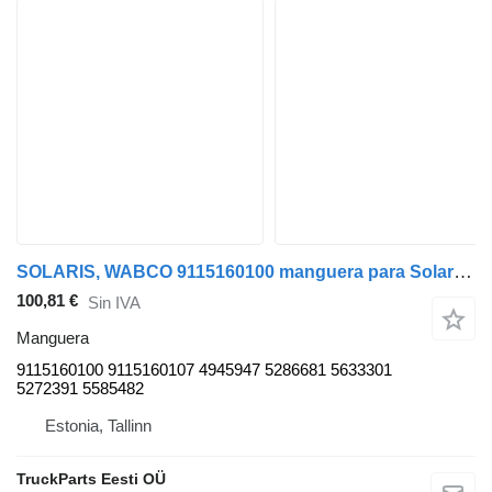
SOLARIS, WABCO 9115160100 manguera para Solaris Urbino, Alpino, Vacanza (1999-) autobús
100,81 €
Sin IVA
Manguera
9115160100 9115160107 4945947 5286681 5633301
5272391 5585482
Estonia, Tallinn
TruckParts Eesti OÜ