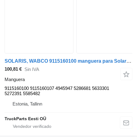
SOLARIS, WABCO 9115160100 manguera para Solaris Urbino, Alpino, Vacanza (1999-) autobús
100,81 €
Sin IVA
Manguera
9115160100 9115160107 4945947 5286681 5633301
5272391 5585482
Estonia, Tallinn
TruckParts Eesti OÜ