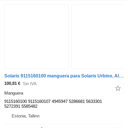
Solaris 9115160100 manguera para Solaris Urbino, Alpino, Vacanza (1999-) autobús
100,81 €
Sin IVA
Manguera
9115160100 9115160107 4945947 5286681 5633301
5272391 5585482
Estonia, Tallinn