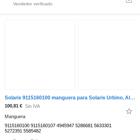
Solaris 9115160100 manguera para Solaris Urbino, Alpino, Vacanza (1999-) autobús
100,81 €
Sin IVA
Manguera
9115160100 9115160107 4945947 5286681 5633301
5272391 5585482