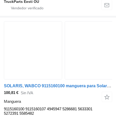
TruckParts Eesti OÜ
SOLARIS, WABCO 9115160100 manguera para Solaris Urbino, Alpino, Vacanza (1999-) autobús
100,81 €
Sin IVA
Manguera
9115160100 9115160107 4945947 5286681 5633301
5272391 5585482