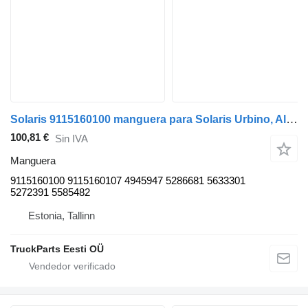
Solaris 9115160100 manguera para Solaris Urbino, Alpino, Vacanza (1999-) autobús
100,81 €
Sin IVA
Manguera
9115160100 9115160107 4945947 5286681 5633301
5272391 5585482
Estonia, Tallinn
TruckParts Eesti OÜ