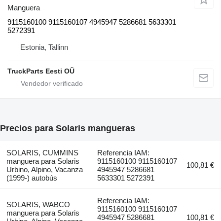
Manguera
9115160100 9115160107 4945947 5286681 5633301
5272391
Estonia, Tallinn
TruckParts Eesti OÜ
Precios para Solaris mangueras
SOLARIS, CUMMINS
Referencia IAM:
manguera para Solaris
9115160100 9115160107
100,81 €
Urbino, Alpino, Vacanza
4945947 5286681
(1999-) autobús
5633301 5272391
Referencia IAM:
SOLARIS, WABCO
9115160100 9115160107
manguera para Solaris
4945947 5286681
100,81 €