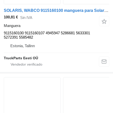
SOLARIS, WABCO 9115160100 manguera para Solaris Urbino, Alpino, Vacanza (1999-) autobús
100,81 €
Sin IVA
Manguera
9115160100 9115160107 4945947 5286681 5633301
5272391 5585482
Estonia, Tallinn
TruckParts Eesti OÜ