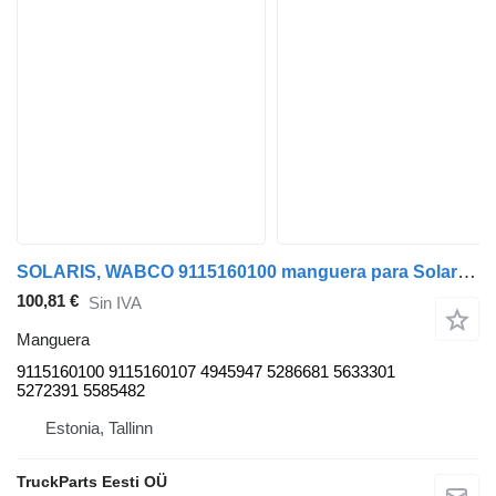
SOLARIS, WABCO 9115160100 manguera para Solaris Urbino, Alpino, Vacanza (1999-) autobús
100,81 €
Sin IVA
Manguera
9115160100 9115160107 4945947 5286681 5633301
5272391 5585482
Estonia, Tallinn
TruckParts Eesti OÜ