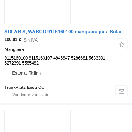
SOLARIS, WABCO 9115160100 manguera para Solaris Urbino, Alpino, Vacanza (1999-) autobús
100,81 €
Sin IVA
Manguera
9115160100 9115160107 4945947 5286681 5633301
5272391 5585482
Estonia, Tallinn
TruckParts Eesti OÜ