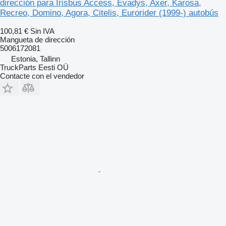
dirección para Irisbus Access, Evadys, Axer, Karosa,
Recreo, Domino, Agora, Citelis, Eurorider (1999-) autobús
100,81 €
Sin IVA
Mangueta de dirección
5006172081
Estonia, Tallinn
TruckParts Eesti OÜ
Contacte con el vendedor