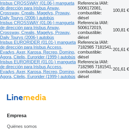
Irisbus CROSSWAY (01.06-) mangueta
Referencia IAM:
de dirección para Irisbus Arway,
5006172081,
100,81 €
Crossway, Crealis, Magelys, Proway,
combustible:
Daily Tourys (2006-) autobús
diésel
Irisbus CROSSWAY (01.06-) mangueta
Referencia IAM:
de dirección para Irisbus Arway,
5006172019,
100,81 €
Crossway, Crealis, Magelys, Proway,
combustible:
Daily Tourys (2006-) autobús
diésel
Irisbus EURORIDER (01.01-) mangueta
Referencia IAM:
de dirección para Irisbus Access,
7182985 7181541,
201,61 €
Evadys, Axer, Karosa, Recreo, Domino,
combustible:
Agora, Citelis, Eurorider (1999-) autobús
diésel
Irisbus EURORIDER (01.01-) mangueta
Referencia IAM:
de dirección para Irisbus Access,
7182985 7181541,
201,61 €
Evadys, Axer, Karosa, Recreo, Domino,
combustible:
Agora, Citelis, Eurorider (1999-) autobús
diésel
Empresa
Quiénes somos