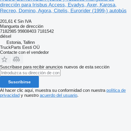
dirección para Irisbus Access, Evadys, Axer, Karosa,
Recreo, Domino, Agora, Citelis, Eurorider (1999-) autobús
201,61 €
Sin IVA
Mangueta de dirección
7182985 99808403 7181542
diésel
Estonia, Tallinn
TruckParts Eesti OÜ
Contacte con el vendedor
Suscríbase para recibir anuncios nuevos de esta sección
Suscribirse
Al hacer clic aquí, muestra su conformidad con nuestra
política de
privacidad
y nuestro
acuerdo del usuario
.