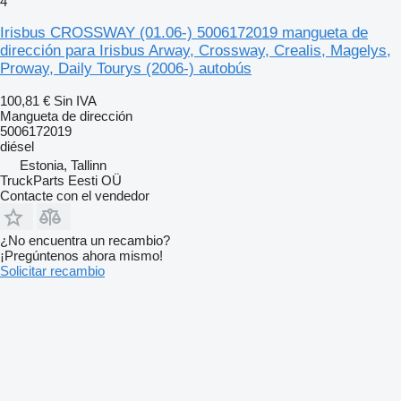
4
Irisbus CROSSWAY (01.06-) 5006172019 mangueta de
dirección para Irisbus Arway, Crossway, Crealis, Magelys,
Proway, Daily Tourys (2006-) autobús
100,81 €
Sin IVA
Mangueta de dirección
5006172019
diésel
Estonia, Tallinn
TruckParts Eesti OÜ
Contacte con el vendedor
¿No encuentra un recambio?
¡Pregúntenos ahora mismo!
Solicitar recambio