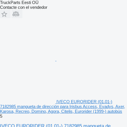
TruckParts Eesti OÜ
Contacte con el vendedor
IVECO EURORIDER (01.01-)
7182985 mangueta de dirección para Irisbus Access, Evadys, Axer,
Karosa, Recreo, Domino, Agora, Citelis, Eurorider (1999-) autobús
5
IVECO EURORIDER (01.01-) 7182985 mangueta de