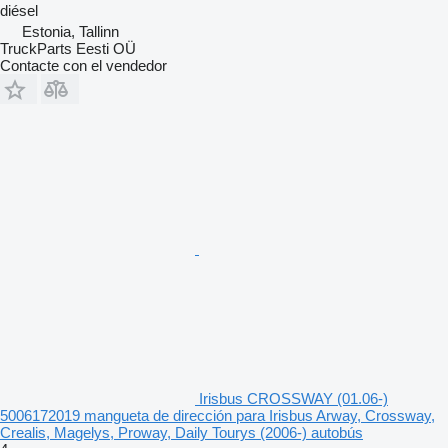
diésel
Estonia, Tallinn
TruckParts Eesti OÜ
Contacte con el vendedor
Irisbus CROSSWAY (01.06-)
5006172019 mangueta de dirección para Irisbus Arway, Crossway,
Crealis, Magelys, Proway, Daily Tourys (2006-) autobús