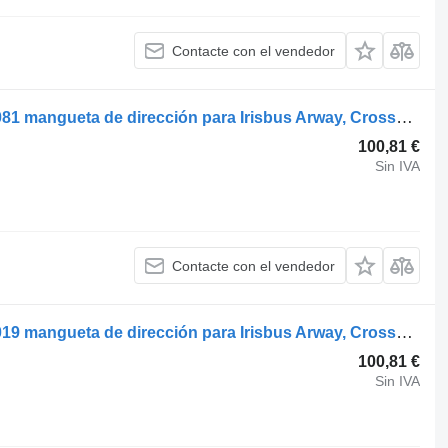
Contacte con el vendedor
Irisbus CROSSWAY (01.06-) 5006172081 mangueta de dirección para Irisbus Arway, Crossway, Crealis, Magelys, Proway, Daily Tourys (2006-) autobús
100,81 €
Sin IVA
Contacte con el vendedor
Irisbus CROSSWAY (01.06-) 5006172019 mangueta de dirección para Irisbus Arway, Crossway, Crealis, Magelys, Proway, Daily Tourys (2006-) autobús
100,81 €
Sin IVA