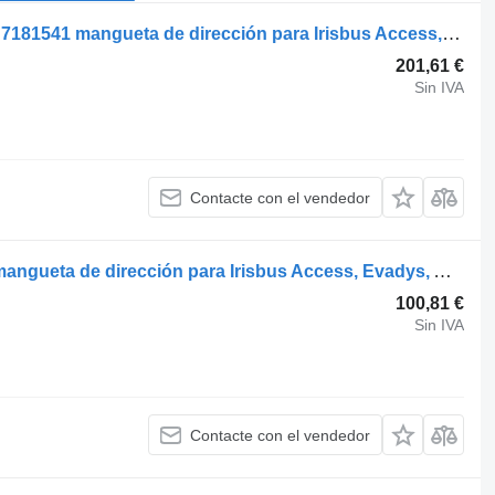
Irisbus EURORIDER (01.01-) 7182985 7181541 mangueta de dirección para Irisbus Access, Evadys, Axer, Karosa, Recreo, Domino, Agora, Citelis, Eurorider (1999-) autobús
201,61 €
Sin IVA
Contacte con el vendedor
Irisbus CITELIS (01.05-) 5006172081 mangueta de dirección para Irisbus Access, Evadys, Axer, Karosa, Recreo, Domino, Agora, Citelis, Eurorider (1999-) autobús
100,81 €
Sin IVA
Contacte con el vendedor