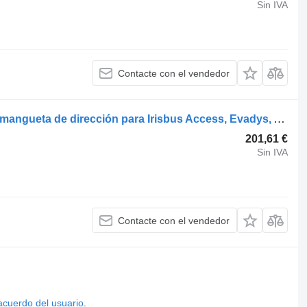
Sin IVA
Contacte con el vendedor
IVECO EURORIDER (01.01-) 7182985 mangueta de dirección para Irisbus Access, Evadys, Axer, Karosa, Recreo, Domino, Agora, Citelis, Eurorider (1999-) autobús
201,61 €
Sin IVA
Contacte con el vendedor
acuerdo del usuario
.