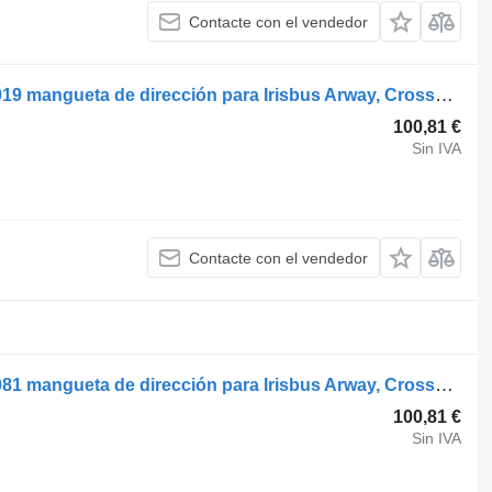
Contacte con el vendedor
Irisbus CROSSWAY (01.06-) 5006172019 mangueta de dirección para Irisbus Arway, Crossway, Crealis, Magelys, Proway, Daily Tourys (2006-) autobús
100,81 €
Sin IVA
Contacte con el vendedor
Irisbus CROSSWAY (01.06-) 5006172081 mangueta de dirección para Irisbus Arway, Crossway, Crealis, Magelys, Proway, Daily Tourys (2006-) autobús
100,81 €
Sin IVA