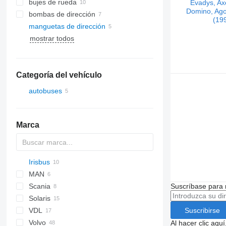
bujes de rueda
bombas de dirección
manguetas de dirección
mostrar todos
Categoría del vehículo
autobuses
Marca
Irisbus
Futura
SB
Eurorider
MAN
Axer
Scania
Citelis
A-series
Citaro
Cityliner
Suscríbase para 
Solaris
Crossway
Integro
Jetliner
Suscribirse
VDL
Daily
O-series
Skyliner
Alpino
Volvo
Domino
Urbino
T-series
Al hacer clic aq