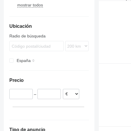
mostrar todos
Evadys
7700
Karosa
9700
Magelys
9900
Ubicación
Proway
B-series
Recreo
Radio de búsqueda
España
Precio
–
Tipo de anuncio