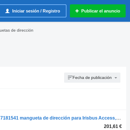
Iniciar sesión / Registro
Publicar el anuncio
guetas de dirección
Fecha de publicación
Irisbus EURORIDER (01.01-) 7182985 7181541 mangueta de dirección para Irisbus Access, Evadys, Axer, Karosa, Recreo, Domino, Agora, Citelis, Eurorider (1999-) autobús
201,61 €