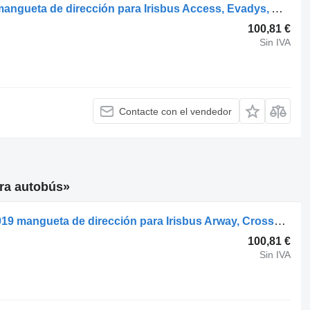
Irisbus CITELIS (01.05-) 5006172019 mangueta de dirección para Irisbus Access, Evadys, Axer, Karosa, Recreo, Domino, Agora, Citelis, Eurorider (1999-) autobús
100,81 €
Sin IVA
Contacte con el vendedor
ara autobús»
Irisbus CROSSWAY (01.06-) 5006172019 mangueta de dirección para Irisbus Arway, Crossway, Crealis, Magelys, Proway, Daily Tourys (2006-) autobús
100,81 €
Sin IVA