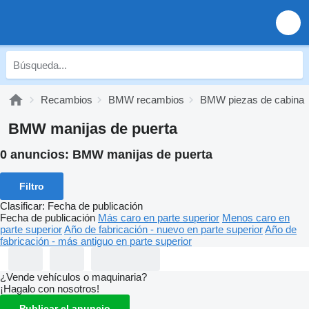
Recambios
BMW recambios
BMW piezas de cabina
BMW manijas de puerta
0 anuncios:
BMW manijas de puerta
Filtro
Clasificar
:
Fecha de publicación
Fecha de publicación
Más caro en parte superior
Menos caro en
parte superior
Año de fabricación - nuevo en parte superior
Año de
fabricación - más antiguo en parte superior
¿Vende vehículos o maquinaria?
¡Hagalo con nosotros!
Publicar el anuncio