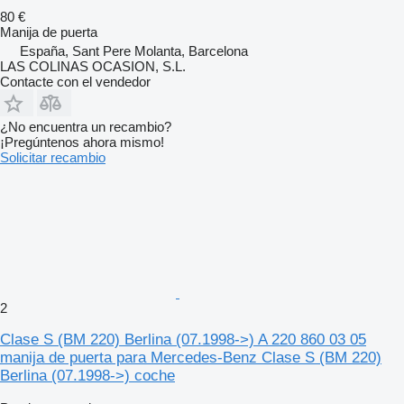
80 €
Manija de puerta
España, Sant Pere Molanta, Barcelona
LAS COLINAS OCASION, S.L.
Contacte con el vendedor
¿No encuentra un recambio?
¡Pregúntenos ahora mismo!
Solicitar recambio
2
Clase S (BM 220) Berlina (07.1998->) A 220 860 03 05
manija de puerta para Mercedes-Benz Clase S (BM 220)
Berlina (07.1998->) coche