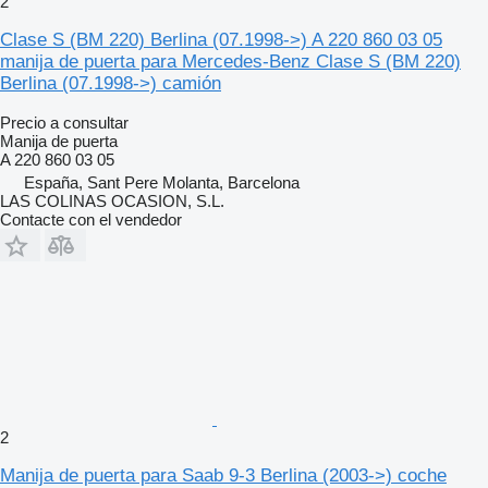
2
Clase S (BM 220) Berlina (07.1998->) A 220 860 03 05
manija de puerta para Mercedes-Benz Clase S (BM 220)
Berlina (07.1998->) camión
Precio a consultar
Manija de puerta
A 220 860 03 05
España, Sant Pere Molanta, Barcelona
LAS COLINAS OCASION, S.L.
Contacte con el vendedor
2
Manija de puerta para Saab 9-3 Berlina (2003->) coche