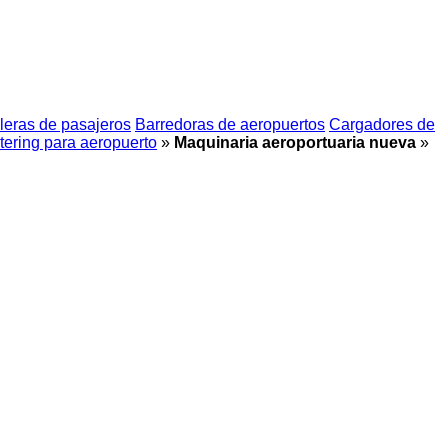
leras de pasajeros
Barredoras de aeropuertos
Cargadores de
ering para aeropuerto
»
Maquinaria aeroportuaria nueva
»