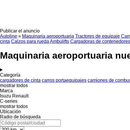
Publicar el anuncio
Autoline
»
Maquinaria aeroportuaria
Tractores de equipaje
Cam
cinta
Calzos para rueda
Ambulifts
Cargadoras de contenedores 
Maquinaria aeroportuaria nu
Categoría
cargadores de cinta
carros portaequipajes
camiones de combust
mostrar todos
Marca
Isuzu
Renault
C-series
mostrar todos
Ubicación
Radio de búsqueda