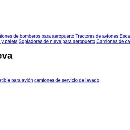
iones de bomberos para aeropuerto
Tractores de aviones
Esca
y palets
Sopladores de nieve para aeropuerto
Camiones de cat
eva
ible para avión
camiones de servicio de lavado