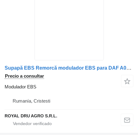
Supapă EBS Remorcă modulador EBS para DAF A0004319413 / A0004318913 / 1601034 / 41211417 / 81523016208 / 81523016216 / 0004319413 / 0004318913 / 13115695 / 1935136 camión
Precio a consultar
Modulador EBS
Rumanía, Cristesti
ROYAL DRU AGRO S.R.L.