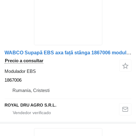
WABCO Supapă EBS axa față stânga 1867006 modulador EBS para DAF 4801066060 WABCO camión
Precio a consultar
Modulador EBS
1867006
Rumanía, Cristesti
ROYAL DRU AGRO S.R.L.