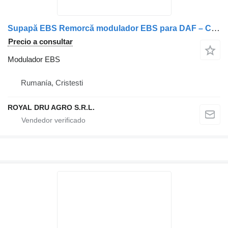
Supapă EBS Remorcă modulador EBS para DAF – Coduri: A0004319413, A0004318913, 1601034, 41211417, 81523016208, 81523016216, 13115695, 1935136 camión
Precio a consultar
Modulador EBS
Rumanía, Cristesti
ROYAL DRU AGRO S.R.L.