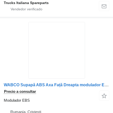
Trucks Italiana Spareparts
WABCO Supapă ABS Axa Față Dreapta modulador EBS para DAF WABCO A0044296544 81524526019 1304635 1505210 0044298744 9959212 21893128 1934974 81524526038 81524526038 81524525019 camión
Precio a consultar
Modulador EBS
Rumanía, Cristesti