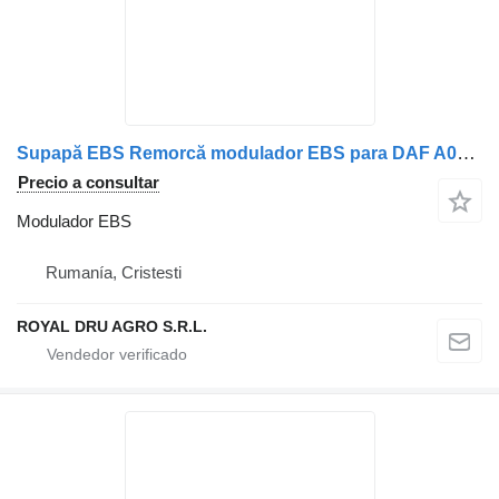
Supapă EBS Remorcă modulador EBS para DAF A0004319413 A0004318913 1601034 41211417 81523016208 81523016216 0004319413 0004318913 13115695 1935136 A00043187112 camión
Precio a consultar
Modulador EBS
Rumanía, Cristesti
ROYAL DRU AGRO S.R.L.