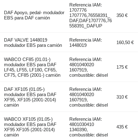
Referencia IAM:
1707776
DAF Apoyo, pedal- modulador
1707776,76558391_
350 €
EBS para DAF camión
DAF,DAF1707776,76
558391_DAFUP
DAF VALVE 1448019
Referencia IAM:
160,50 €
modulador EBS para camión
1448019
WABCO CF85 (01.01-)
Referencia IAM:
modulador EBS para DAF
4801040020
175 €
LF45, LF55, LF180, CF65,
1607919,
CF75, CF85 (2001-) camión
combustible: diésel
DAF XF105 (01.05-)
Referencia IAM:
modulador EBS para DAF
4801040020
310 €
XF95, XF105 (2001-2014)
1607919,
camión
combustible: diésel
WABCO XF105 (01.05-)
Referencia IAM:
modulador EBS para DAF
4801030410
435 €
XF95 XF105 (2001-2014)
1340390,
camión
combustible: diésel