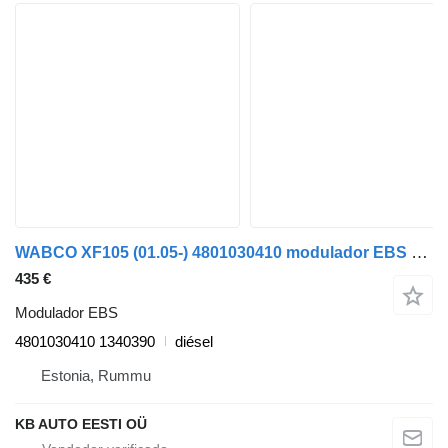
WABCO XF105 (01.05-) 4801030410 modulador EBS para DAF XF95 XF105 (2001-2014) camión
435 €
Modulador EBS
4801030410 1340390
diésel
Estonia, Rummu
KB AUTO EESTI OÜ