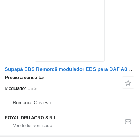
Supapă EBS Remorcă modulador EBS para DAF A0004319413/A0004318913/1601034/41211417/81523016208/81523016216/0004319413/0004318913/13115695/1935136/A000431871-16 camión
Precio a consultar
Modulador EBS
Rumanía, Cristesti
ROYAL DRU AGRO S.R.L.