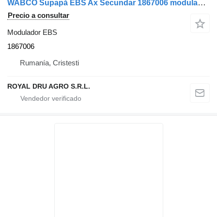
WABCO Supapă EBS Ax Secundar 1867006 modulador EBS para DAF WABCO 4801066060 camión
Precio a consultar
Modulador EBS
1867006
Rumanía, Cristesti
ROYAL DRU AGRO S.R.L.