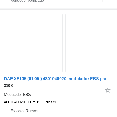
DAF XF105 (01.05-) 4801040020 modulador EBS para DAF XF95, XF105 (2001-2014) camión
310 €
Modulador EBS
4801040020 1607919
diésel
Estonia, Rummu