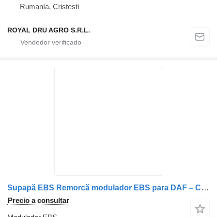
Rumanía, Cristesti
ROYAL DRU AGRO S.R.L.
Supapă EBS Remorcă modulador EBS para DAF – Coduri: A0004319413, A0004318913, 1601034, 41211417, 81523016208, 81523016216, 0004319413, 0004318913, 13115695, 1935136, A00043187113 camión
Precio a consultar