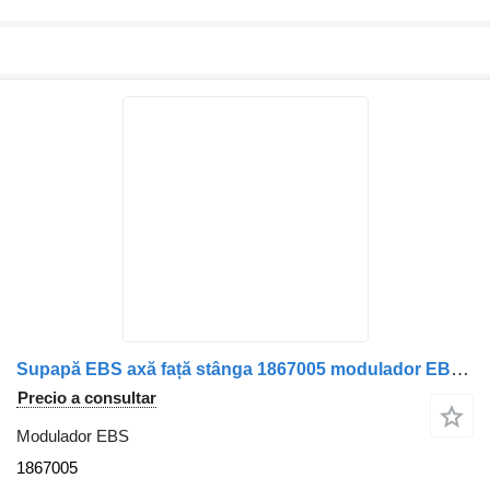
Supapă EBS axă față stânga 1867005 modulador EBS para DAF S4801066050 12 camión
Precio a consultar
Modulador EBS
1867005