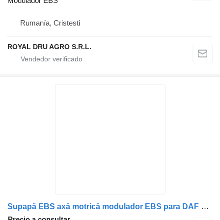
Modulador EBS
Rumanía, Cristesti
ROYAL DRU AGRO S.R.L.
Supapă EBS axă motrică modulador EBS para DAF 1607919 (Second Hand) camión
Precio a consultar