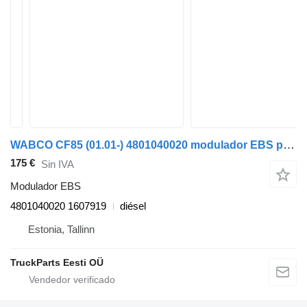
WABCO CF85 (01.01-) 4801040020 modulador EBS para DAF LF45, LF55, LF180, CF65, CF75, CF85 (2001-) camión
175 €
Sin IVA
Modulador EBS
4801040020 1607919
diésel
Estonia, Tallinn
TruckParts Eesti OÜ