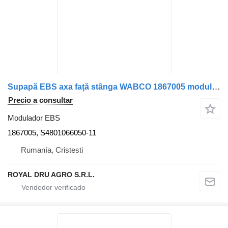
Supapă EBS axa față stânga WABCO 1867005 modulador EBS para DAF 1867005 S4801066050 camión
Precio a consultar
Modulador EBS
1867005, S4801066050-11
Rumanía, Cristesti
ROYAL DRU AGRO S.R.L.