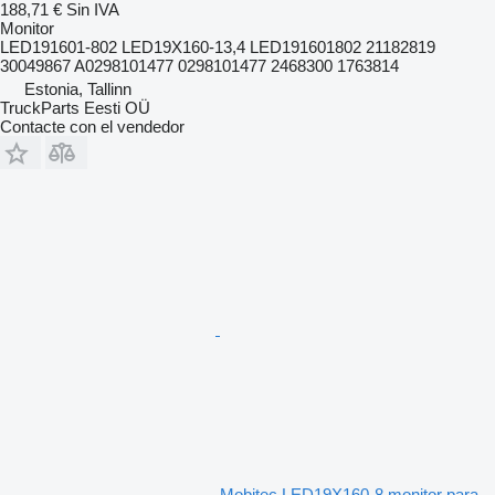
188,71 €
Sin IVA
Monitor
LED191601-802 LED19X160-13,4 LED191601802 21182819
30049867 A0298101477 0298101477 2468300 1763814
Estonia, Tallinn
TruckParts Eesti OÜ
Contacte con el vendedor
Mobitec LED19X160-8 monitor para