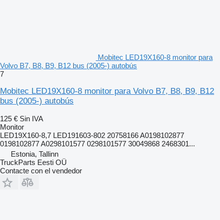
Mobitec LED19X160-8 monitor para
Volvo B7, B8, B9, B12 bus (2005-) autobús
7
Mobitec LED19X160-8 monitor para Volvo B7, B8, B9, B12
bus (2005-) autobús
125 €
Sin IVA
Monitor
LED19X160-8,7 LED191603-802 20758166 A0198102877
0198102877 A0298101577 0298101577 30049868 2468301...
Estonia, Tallinn
TruckParts Eesti OÜ
Contacte con el vendedor