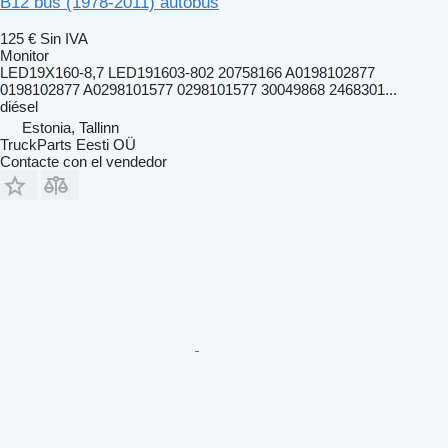
B12 bus (1978-2011) autobús
125 €
Sin IVA
Monitor
LED19X160-8,7 LED191603-802 20758166 A0198102877
0198102877 A0298101577 0298101577 30049868 2468301...
diésel
Estonia, Tallinn
TruckParts Eesti OÜ
Contacte con el vendedor