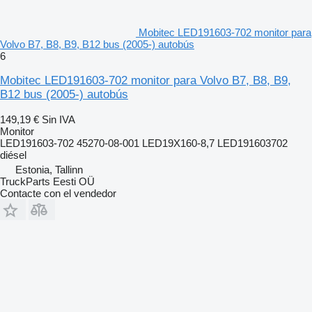
Mobitec LED191603-702 monitor para
Volvo B7, B8, B9, B12 bus (2005-) autobús
6
Mobitec LED191603-702 monitor para Volvo B7, B8, B9,
B12 bus (2005-) autobús
149,19 €
Sin IVA
Monitor
LED191603-702 45270-08-001 LED19X160-8,7 LED191603702
diésel
Estonia, Tallinn
TruckParts Eesti OÜ
Contacte con el vendedor