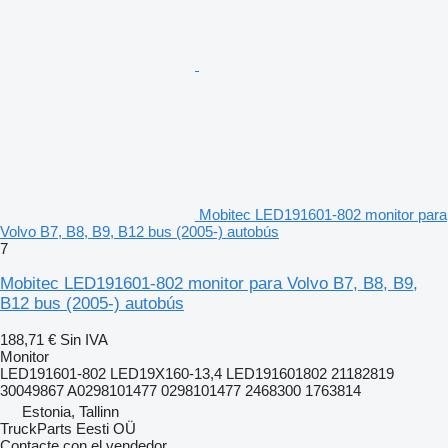
Mobitec LED191601-802 monitor para
Volvo B7, B8, B9, B12 bus (2005-) autobús
7
Mobitec LED191601-802 monitor para Volvo B7, B8, B9,
B12 bus (2005-) autobús
188,71 €
Sin IVA
Monitor
LED191601-802 LED19X160-13,4 LED191601802 21182819
30049867 A0298101477 0298101477 2468300 1763814
Estonia, Tallinn
TruckParts Eesti OÜ
Contacte con el vendedor