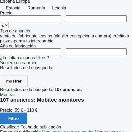
España
Europa
Estonia
Rumanía
Letonia
Precio
–
Tipo de anuncio
venta
del fabricante
leasing (alquiler con opción a compra)
crédito
a
plazos
permuta
intercambio
Año de fabricación
–
¿Le faltan algunos filtros?
Sugiera un cambio
Resultados de la búsqueda:
-
mostrar
Resultados de la búsqueda:
107 anuncios
Mostrar
107 anuncios:
Mobitec monitores
Precio:
59 € - 310 €
Filtro
Clasificar
:
Fecha de publicación
Fecha de publicación
Más caro en parte superior
Menos caro en