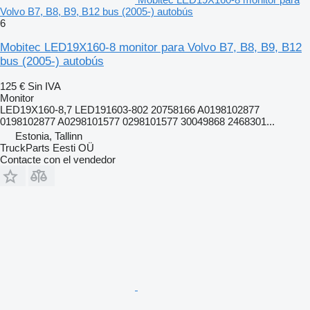
Volvo B7, B8, B9, B12 bus (2005-) autobús
6
Mobitec LED19X160-8 monitor para Volvo B7, B8, B9, B12
bus (2005-) autobús
125 €
Sin IVA
Monitor
LED19X160-8,7 LED191603-802 20758166 A0198102877
0198102877 A0298101577 0298101577 30049868 2468301...
Estonia, Tallinn
TruckParts Eesti OÜ
Contacte con el vendedor