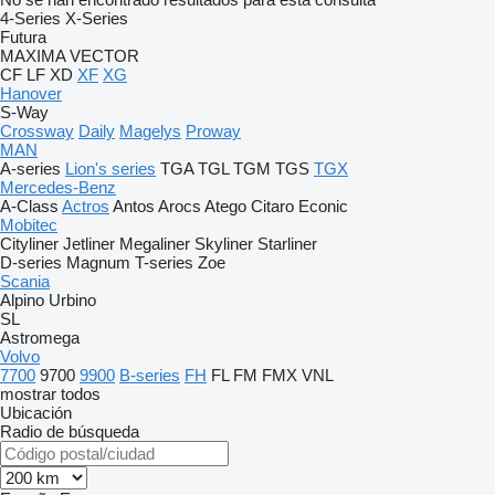
4-Series
X-Series
Futura
MAXIMA
VECTOR
CF
LF
XD
XF
XG
Hanover
S-Way
Crossway
Daily
Magelys
Proway
MAN
A-series
Lion's series
TGA
TGL
TGM
TGS
TGX
Mercedes-Benz
A-Class
Actros
Antos
Arocs
Atego
Citaro
Econic
Mobitec
Cityliner
Jetliner
Megaliner
Skyliner
Starliner
D-series
Magnum
T-series
Zoe
Scania
Alpino
Urbino
SL
Astromega
Volvo
7700
9700
9900
B-series
FH
FL
FM
FMX
VNL
mostrar todos
Ubicación
Radio de búsqueda