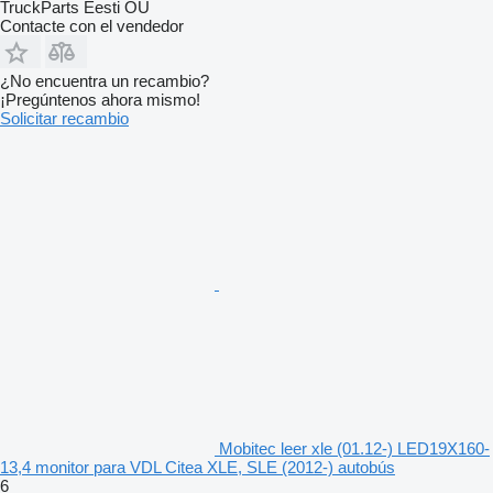
TruckParts Eesti OÜ
Contacte con el vendedor
¿No encuentra un recambio?
¡Pregúntenos ahora mismo!
Solicitar recambio
Mobitec leer xle (01.12-) LED19X160-
13,4 monitor para VDL Citea XLE, SLE (2012-) autobús
6